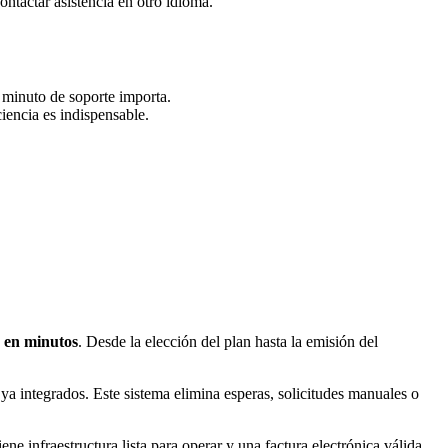
ntactar asistencia en otro idioma.
 minuto de soporte importa.
ciencia es indispensable.
 en minutos
. Desde la elección del plan hasta la emisión del
ya integrados. Este sistema elimina esperas, solicitudes manuales o
ene infraestructura lista para operar y una factura electrónica válida