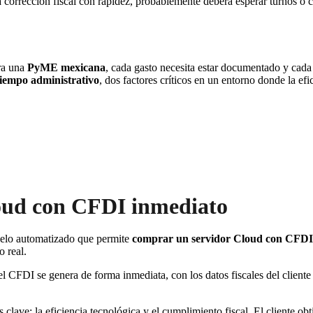
corrección fiscal con rapidez, probablemente deberá esperar turnos o co
ra una
PyME mexicana
, cada gasto necesita estar documentado y cada
 tiempo administrativo
, dos factores críticos en un entorno donde la efi
loud con CFDI inmediato
elo automatizado que permite
comprar un servidor Cloud con CFDI
o real.
 CFDI se genera de forma inmediata, con los datos fiscales del cliente 
clave: la eficiencia tecnológica y el cumplimiento fiscal. El cliente obti