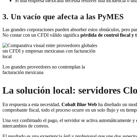
Si una empresa mexicana necesita resolver una incidencia o una 
3. Un vacío que afecta a las PyMES
Las grandes corporaciones pueden absorber estos obstáculos, pero pa
No contar con un CFDI válido significa
pérdida de control fiscal y
Los grandes proveedores no contemplan la
facturación mexicana
La solución local: servidores C
En respuesta a esta necesidad,
Cobalt Blue Web
ha diseñado un mod
comprobante fiscal, todo el proceso ocurre en un solo flujo y en tiemp
Una vez confirmado el pago, el servidor se activa automáticamente y el
intercambios de correos.
El resultado es una experiencia ágil y profesional que une dos aspectos 