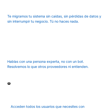
operación
Te migramos tu sistema sin caídas, sin pérdidas de datos y
sin interrumpir tu negocio. Tú no haces nada.
Soporte humano en menos de 15
minutos
Hablas con una persona experta, no con un bot.
Resolvemos lo que otros proveedores ni entienden.
Todos trabajan al mismo tiempo sin
fallas
Acceden todos los usuarios que necesites con