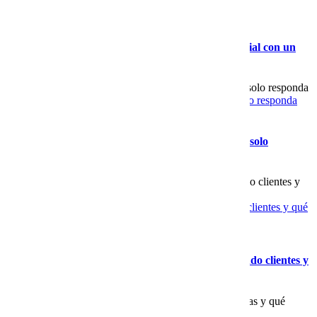
proveedor experto como Cobalt Blue Web
Gallery
Las ventajas de implementar un Chat AI empresarial con un
proveedor experto como Cobalt Blue Web
Cómo elegir chatbot IA que sí atienda clientes y no solo responda
Gallery
Cómo elegir chatbot IA que sí atienda clientes y no solo
responda
Cómo saber si tu publicidad digital no está generando clientes y qué
hacer para corregirlo
Gallery
Cómo saber si tu publicidad digital no está generando clientes y
qué hacer para corregirlo