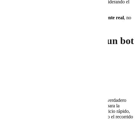
hoy?” y responde de forma precisa, incluso considerando el
día de la semana.
Este nivel de comprensión convierte al bot en un
asistente real
, no
en un simple contestador automático.
Beneficios clave de tener un bot
en tu sitio web
Disponibilidad 24/7 y apoyo en ventas en un
solo sistema
Los
bots inteligentes
no solo contestan preguntas. Su verdadero
valor está en que se convierten en aliados estratégicos para la
atención al cliente y para las ventas, ofreciendo un servicio rápido,
constante y con la capacidad de guiar al usuario en todo el recorrido
dentro del sitio web.