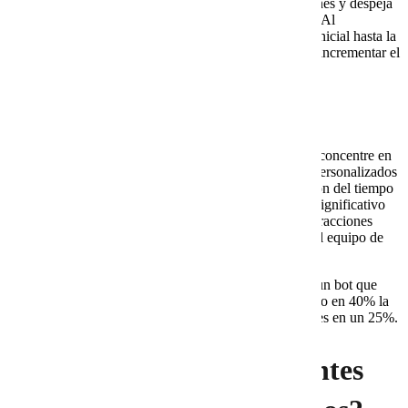
Recomienda productos relacionados, ofrece promociones y despeja
dudas justo antes de que el cliente abandone el carrito. Al
acompañar al usuario en cada paso, desde la consulta inicial hasta la
confirmación del pedido, ayuda a reducir pérdidas y a incrementar el
valor promedio de las compras.
4. Ahorro en costos operativos
La automatización permite que el personal humano se concentre en
tareas de mayor complejidad, como cierres de ventas personalizados
o soporte especializado. Esto no solo optimiza la gestión del tiempo
y los recursos, sino que también representa un ahorro significativo
en costos, ya que un bot puede manejar cientos de interacciones
simultáneas sin necesidad de ampliar constantemente el equipo de
atención.
Ejemplo real: una tienda en línea de ropa implementó un bot que
respondía dudas de tallas y envíos. En tres meses redujo en 40% la
carga del equipo de soporte y aumentó sus conversiones en un 25%.
¿Pueden los bots inteligentes