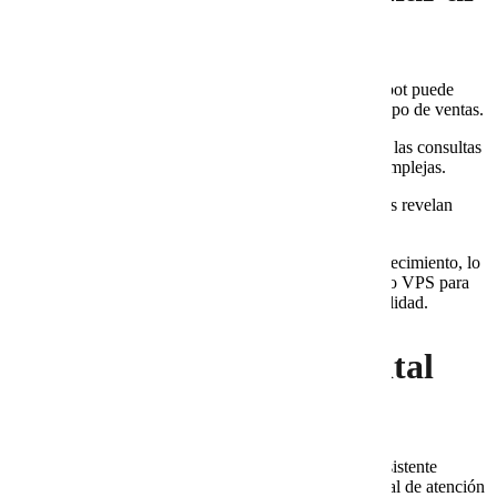
máximo tu bot
Usarlo como filtro de clientes potenciales.
El bot puede
clasificar prospectos antes de que lleguen al equipo de ventas.
Complementarlo con humanos.
El bot atiende las consultas
simples y los asesores humanos resuelven las complejas.
Analizar reportes de interacciones.
Estos datos revelan
tendencias del mercado y áreas de mejora.
Reforzar infraestructura.
Para proyectos en crecimiento, lo
ideal es usar
VPS para páginas web robustas
o VPS para
bases de datos que garanticen velocidad y estabilidad.
Conclusión: el aliado digital
que tu negocio necesita
Un
bot inteligente para tu sitio web
es más que un asistente
virtual: es un vendedor disponible las 24 horas, un canal de atención