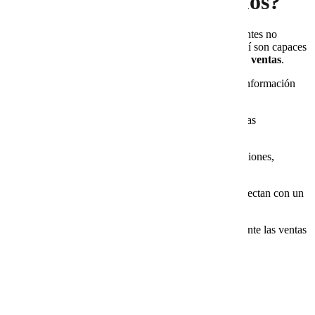
cerrar ventas por sí mismos?
La respuesta es sí, hasta cierto punto. Los bots inteligentes no
sustituyen por completo a un vendedor humano, pero sí son capaces
de
acompañar al cliente durante todo el embudo de ventas
.
Descubrimiento:
saludan al usuario y ofrecen información
básica.
Consideración:
recomiendan productos según las
preferencias que detectan en la conversación.
Decisión:
resuelven objeciones (envíos, devoluciones,
precios) y guían al cliente hasta el pago.
Escalamiento:
si detectan dudas complejas, conectan con un
asesor humano.
Un bot bien entrenado puede aumentar significativamente las ventas
al reducir la fricción en la experiencia de compra.
Los bots mal diseñados frustran a los usuarios y