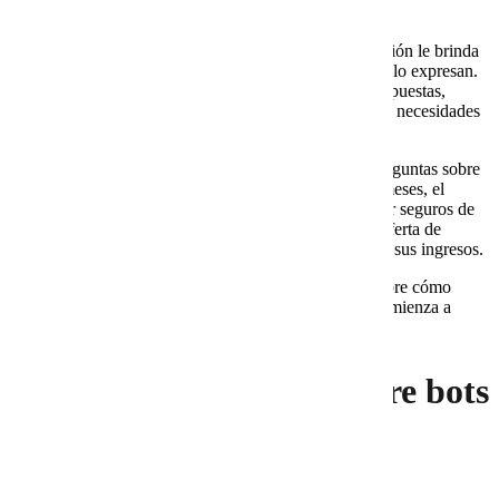
Paso 4. Aprendizaje continuo
Un bot inteligente mejora con el tiempo. Cada interacción le brinda
datos valiosos sobre lo que los clientes buscan y cómo lo expresan.
Este
aprendizaje constante
le permite ampliar sus respuestas,
detectar nuevas preguntas y adaptarse a cambios en las necesidades
del mercado.
Ejemplo: una agencia turística entrenó a su bot con preguntas sobre
destinos y paquetes vacacionales. Con el paso de los meses, el
sistema identificó que muchos clientes preguntaban por seguros de
viaje. Este hallazgo permitió a la empresa ampliar su oferta de
servicios, abrir una nueva línea de negocio y aumentar sus ingresos.
Si quieres dar este paso en tu empresa, conoce más sobre cómo
implementar
IA conversacional para páginas web
y comienza a
entrenar tu propio bot inteligente.
Preguntas frecuentes sobre bots
inteligentes (FAQ)
¿Son caros de implementar?