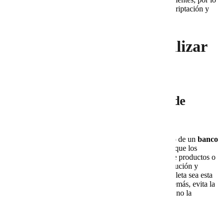
que es crucial que cumpla con protocolos de encriptación y
buenas prácticas de privacidad.
Cómo entrenar y personalizar
un bot inteligente
Paso 1. Crear una base inicial de
preguntas frecuentes
El primer paso para que un bot sea funcional es dotarlo de un
banco
de información confiable
. Este debe incluir los datos que los
clientes más consultan: horarios de atención, precios de productos o
servicios, tiempos y costos de envío, políticas de devolución y
descripciones de servicios principales. Entre más completa sea esta
base, más fluida será la interacción desde el inicio. Además, evita la
frustración del usuario que busca información básica y no la
encuentra.