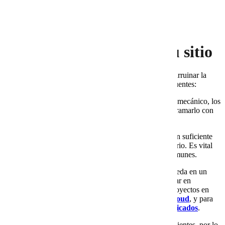
afectan la marca
Errores comunes al
implementar un bot en tu sitio
Aunque los bots son poderosos, un mal diseño puede arruinar la
experiencia del usuario. Estos son los errores más frecuentes:
Respuestas robotizadas.
Si el bot parece frío o mecánico, los
clientes lo abandonarán rápido. Lo ideal es programarlo con
un tono humano y empático.
Falta de entrenamiento.
Un bot sin información suficiente
dará respuestas genéricas que no ayudan al usuario. Es vital
alimentarlo con las preguntas frecuentes más comunes.
Infraestructura insuficiente.
Si tu sitio se hospeda en un
hosting compartido
saturado, el bot puede tardar en
responder o colapsar con mucho tráfico. Para proyectos en
expansión conviene migrar a
planes de VPS Cloud
, y para
grandes volúmenes de clientes a
servidores dedicados
.
Olvidar la seguridad.
El bot maneja datos de clientes, por lo