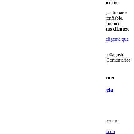
inmediata y una herramienta que aprende de cada interacción.
La clave está en implementarlo con una estrategia clara, entrenarlo
con información útil y apoyarlo en una infraestructura confiable.
Así, tu negocio no solo responde más rápido, sino que también
vende más y genera experiencias memorables para tus clientes
.
Da el siguiente paso hoy mismo:
implementa un bot inteligente que
atienda y venda por ti
.
By
Erika Paola Torres Varela
|
2025-09-10T22:06:11-06:00
agosto
30th, 2025
|
Marketing Digital
,
Página Web
,
Tecnología
|
Comentarios
desactivados
Para compartir esta historia, elija cualquier plataforma
About the Author:
Erika Paola Torres Varela
Related Posts
Las ventajas de implementar un Chat AI empresarial con un