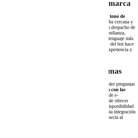
Paso 2. Ajustarlo al tono de tu marca
Un bot no debe sonar igual para todas las empresas. El
tono de
comunicación
es clave para que la interacción se perciba cercana y
coherente con la identidad de la marca. Por ejemplo, un despacho de
abogados necesita transmitir formalidad, seguridad y confianza,
mientras que una tienda de ropa juvenil puede usar un lenguaje más
relajado, dinámico y hasta con emojis. Adaptar el estilo del bot hace
que los usuarios lo sientan como parte auténtica de la experiencia y
no como un añadido genérico.
Paso 3. Integrarlo con tus sistemas
Para que un bot sea realmente útil, no basta con responder preguntas
estáticas. Su verdadero potencial se activa al
integrarlo con las
plataformas de tu negocio
, como el CRM, el sistema de e-
commerce o las pasarelas de pago. De esta manera puede ofrecer
datos en tiempo real, como el estado de un pedido, la disponibilidad
de inventario o el historial de compras de un cliente. Esta integración
lo transforma de un simple asistente a un aliado que conecta al
usuario directamente con la información que necesita.