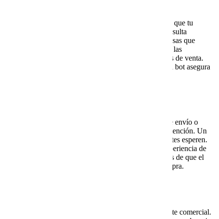
1. Disponibilidad 24/7
Un bot inteligente está siempre activo, lo que garantiza que tu
negocio pueda atender a cualquier hora del día. Esto resulta
especialmente útil para comercios electrónicos o empresas que
reciben visitas desde distintas partes del mundo, donde las
diferencias horarias pueden hacer perder oportunidades de venta.
Mientras un equipo humano tiene horarios limitados, el bot asegura
que siempre haya una respuesta inmediata.
2. Atención más ágil
Las consultas más comunes, como precios, métodos de envío o
políticas de devolución, suelen saturar los canales de atención. Un
bot resuelve esas dudas al instante y evita que los clientes esperen.
Además, esta rapidez genera confianza y mejora la experiencia de
navegación en tu sitio, lo que aumenta las posibilidades de que el
usuario permanezca más tiempo y avance hacia la compra.
3. Impulso en ventas
Un bot bien configurado puede actuar como un asistente comercial.