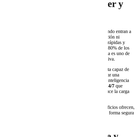
La nueva forma de atender y
vender en línea
Hoy los usuarios esperan
respuestas inmediatas
. Cuando entran a
un sitio web no quieren esperar un correo de confirmación ni
navegar entre menús interminables: buscan soluciones rápidas y
claras. De hecho, según estudios de HubSpot, más del 80% de los
consumidores consideran que recibir atención inmediata es uno de
los factores más importantes para una experiencia positiva.
Aquí entra en escena el
bot inteligente
, una herramienta capaz de
responder en segundos y guiar al usuario hasta concretar una
compra. No se trata solo de atender dudas: un bot con inteligencia
artificial se convierte en un
asesor digital disponible 24/7
que
impulsa ventas, mejora la satisfacción del cliente y reduce la carga
de trabajo humano.
En este artículo descubrirás cómo funcionan, qué beneficios ofrecen,
qué errores evitar y cómo implementarlos en tu sitio de forma segura
y escalable.
¿Qué es un bot inteligente y