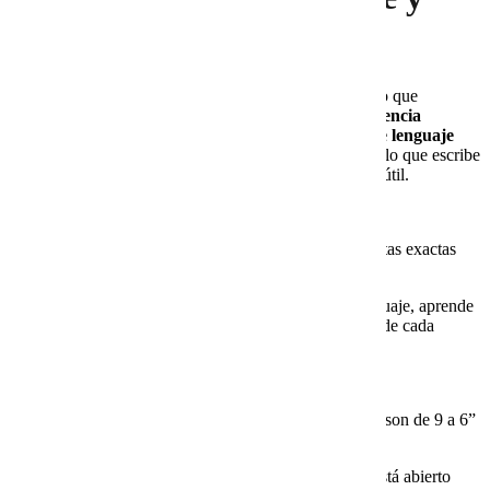
cómo funciona?
Un bot inteligente es mucho más que un chatbot básico que
responde preguntas predefinidas. Funciona con
inteligencia
artificial
y utiliza tecnologías como
procesamiento de lenguaje
natural (NLP)
y
machine learning
para comprender lo que escribe
el usuario, interpretar su intención y dar una respuesta útil.
La diferencia es clara:
Un
chatbot tradicional
solo responde a preguntas exactas
cargadas en su sistema.
Un
bot inteligente
entiende variaciones de lenguaje, aprende
de interacciones previas y se adapta al contexto de cada
cliente.
Ejemplo:
Un chatbot común responde “Nuestros horarios son de 9 a 6”
cuando alguien escribe “¿Horario?”.
Un bot inteligente interpreta “¿Hasta qué hora está abierto