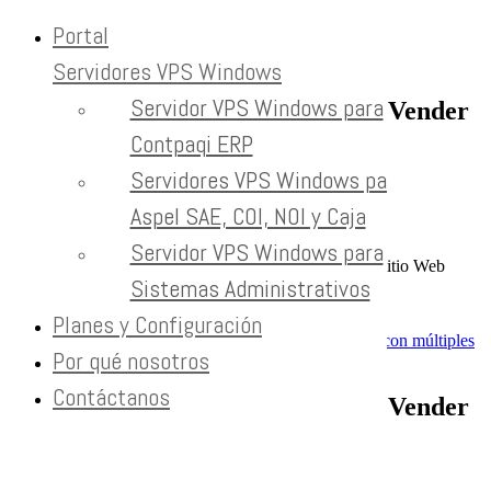
Portal
Servidores VPS Windows
Servidor VPS Windows para
Bot Inteligente para Responder y Vender
en tu Sitio Web
Contpaqi ERP
Servidores VPS Windows para
Home
Marketing Digital
Aspel SAE, COI, NOI y Caja
Página Web
Tecnología
Servidor VPS Windows para
Bot Inteligente para Responder y Vender en tu Sitio Web
Sistemas Administrativos
Previous
Next
Planes y Configuración
Por qué nosotros
Contáctanos
Bot Inteligente para Responder y Vender
en tu Sitio Web