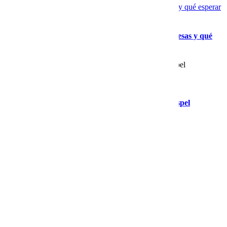
Cuándo empezar con publicidad digital para empresas y qué esperar
Gallery
Cuándo empezar con publicidad digital para empresas y qué
esperar
Servicio de Correo Empresarial Compatible con Aspel
Gallery
Servicio de Correo Empresarial Compatible con Aspel
Newsletter
Recibe contenido que los expertos leen cada mes
EXTRAS