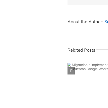
About the Author:
S
Related Posts
Migración e implementación
Alternativas a s
de cuentas Google Workspace
soporte para