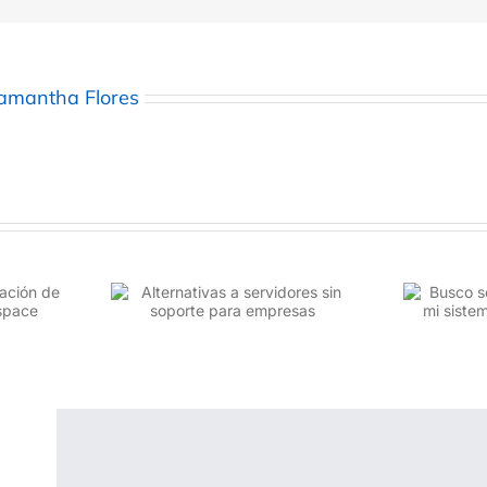
amantha Flores
ervidores sin
Busco servicio que mantenga
 empresas
mi sistema funcionando 24/7