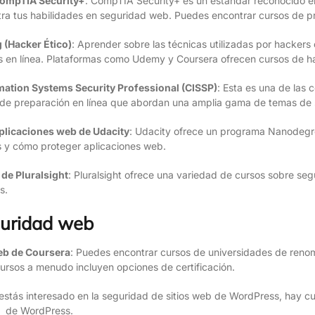
CompTIA Security+
: CompTIA Security+ es un estándar reconocido en
tra tus habilidades en seguridad web. Puedes encontrar cursos de pr
 (Hacker Ético)
: Aprender sobre las técnicas utilizadas por hacker
s en línea. Plataformas como Udemy y Coursera ofrecen cursos de ha
rmation Systems Security Professional (CISSP)
: Esta es una de las 
de preparación en línea que abordan una amplia gama de temas de 
plicaciones web de Udacity
: Udacity ofrece un programa Nanodegr
 y cómo proteger aplicaciones web.
de Pluralsight
: Pluralsight ofrece una variedad de cursos sobre 
s.
guridad web
eb de Coursera
: Puedes encontrar cursos de universidades de reno
ursos a menudo incluyen opciones de certificación.
i estás interesado en la seguridad de sitios web de WordPress, hay c
os de WordPress.