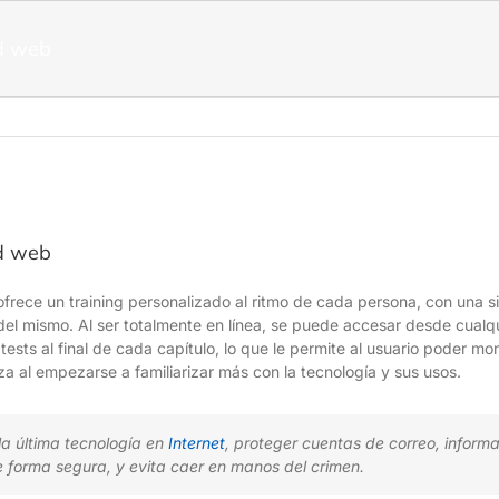
d web
d web
rece un training personalizado al ritmo de cada persona, con una sim
o del mismo. Al ser totalmente en línea, se puede accesar desde cual
 tests al final de cada capítulo, lo que le permite al usuario poder mo
a al empezarse a familiarizar más con la tecnología y sus usos.
la última tecnología en
Internet
, proteger cuentas de correo, inform
 forma segura, y evita caer en manos del crimen.