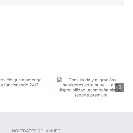
Consultoría y migración a
Rescate Urgente de
servidores en la nube — alta
Reputación en Redes Sociales
disponibilidad,
— Respuesta Inmediata y
acompañamiento, soporte
Profesional
premium
NOVEDADES DE LA NUBE