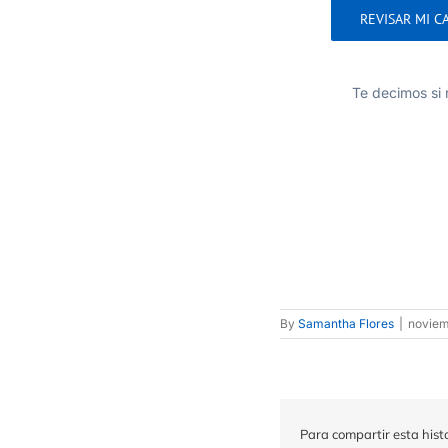
Te decimos si 
By
Samantha Flores
|
noviem
Para compartir esta histo