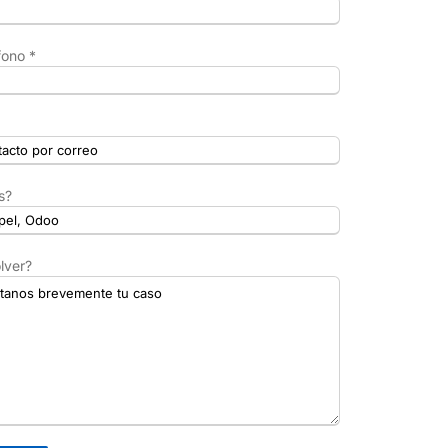
ono *
s?
lver?