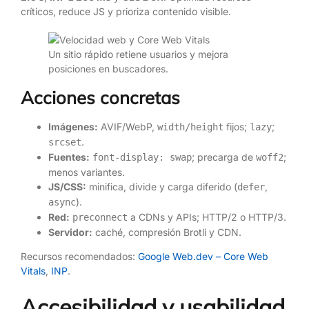
críticos, reduce JS y prioriza contenido visible.
Un sitio rápido retiene usuarios y mejora
posiciones en buscadores.
Acciones concretas
Imágenes:
AVIF/WebP,
fijos;
;
width/height
lazy
.
srcset
Fuentes:
; precarga de
;
font-display: swap
woff2
menos variantes.
JS/CSS:
minifica, divide y carga diferido (
,
defer
).
async
Red:
a CDNs y APIs; HTTP/2 o HTTP/3.
preconnect
Servidor:
caché, compresión Brotli y CDN.
Recursos recomendados:
Google Web.dev – Core Web
Vitals
,
INP
.
Accesibilidad y usabilidad