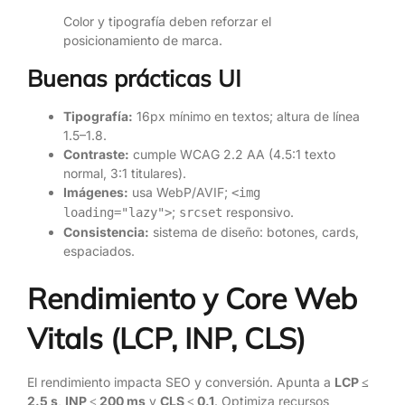
Color y tipografía deben reforzar el
posicionamiento de marca.
Buenas prácticas UI
Tipografía:
16px mínimo en textos; altura de línea
1.5–1.8.
Contraste:
cumple WCAG 2.2 AA (4.5:1 texto
normal, 3:1 titulares).
Imágenes:
usa WebP/AVIF;
<img
;
responsivo.
loading="lazy">
srcset
Consistencia:
sistema de diseño: botones, cards,
espaciados.
Rendimiento y Core Web
Vitals (LCP, INP, CLS)
El rendimiento impacta SEO y conversión. Apunta a
LCP ≤
2.5 s
,
INP ≤ 200 ms
y
CLS ≤ 0.1
. Optimiza recursos