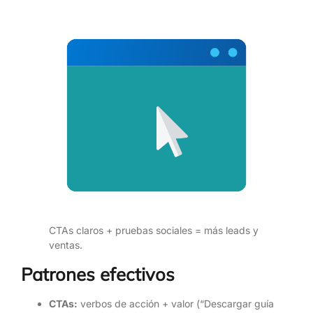
CTAs claros + pruebas sociales = más leads y
ventas.
Patrones efectivos
CTAs:
verbos de acción + valor (“Descargar guía