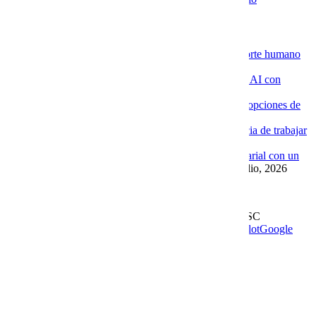
Novedades de la Nube
La ventaja de contratar servidores VPS con soporte humano
especializado
4 agosto, 2026
Por qué las empresas están implementando Chat AI con
Cobalt Blue Web
4 agosto, 2026
Por qué Cobalt Blue Web es una de las mejores opciones de
Google Workspace en México
4 agosto, 2026
Google Workspace con soporte local: la diferencia de trabajar
con Cobalt Blue Web
10 julio, 2026
Las ventajas de implementar un Chat AI empresarial con un
proveedor experto como Cobalt Blue Web
10 julio, 2026
Leer más en el blog
Derechos Reservados | 1997-
2026 | Cobalt Blue Web SC
Soporte
WhatsApp
Facebook
Instagram
YouTube
TrustPilot
Google
My Business
Page load link
Go to Top