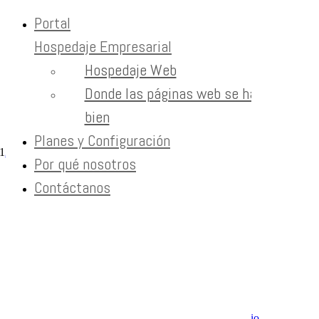
Portal
Hospedaje Empresarial
Skip to content
Hospedaje Web
Web Hosting
Donde las páginas web se hacen
bien
Home
Web Hosting
Planes y Configuración
1
2
Next
Por qué nosotros
Contáctanos
Newsletter
Recibe contenido que los expertos leen cada mes
EXTRAS
Aviso de Privacidad / SLA / Términos de Servicio