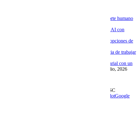
Novedades de la Nube
La ventaja de contratar servidores VPS con soporte humano
especializado
4 agosto, 2026
Por qué las empresas están implementando Chat AI con
Cobalt Blue Web
4 agosto, 2026
Por qué Cobalt Blue Web es una de las mejores opciones de
Google Workspace en México
4 agosto, 2026
Google Workspace con soporte local: la diferencia de trabajar
con Cobalt Blue Web
10 julio, 2026
Las ventajas de implementar un Chat AI empresarial con un
proveedor experto como Cobalt Blue Web
10 julio, 2026
Leer más en el blog
Derechos Reservados | 1997-
2026 | Cobalt Blue Web SC
Soporte
WhatsApp
Facebook
Instagram
YouTube
TrustPilot
Google
My Business
Page load link
Go to Top