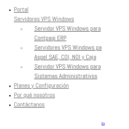
Portal
Servidores VPS Windows
Skip to content
Servidor VPS Windows para
Avada Theme
Contpaqi ERP
Servidores VPS Windows para
Home
Avada Theme
Aspel SAE, COI, NOI y Caja
Servidor VPS Windows para
Newsletter
Sistemas Administrativos
Planes y Configuración
Recibe contenido que los expertos leen cada mes
Por qué nosotros
Contáctanos
EXTRAS
Aviso de Privacidad / SLA / Términos de Servicio