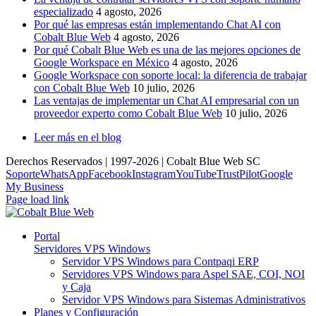
especializado
4 agosto, 2026
Por qué las empresas están implementando Chat AI con
Cobalt Blue Web
4 agosto, 2026
Por qué Cobalt Blue Web es una de las mejores opciones de
Google Workspace en México
4 agosto, 2026
Google Workspace con soporte local: la diferencia de trabajar
con Cobalt Blue Web
10 julio, 2026
Las ventajas de implementar un Chat AI empresarial con un
proveedor experto como Cobalt Blue Web
10 julio, 2026
Leer más en el blog
Derechos Reservados | 1997-
2026 | Cobalt Blue Web SC
Soporte
WhatsApp
Facebook
Instagram
YouTube
TrustPilot
Google
My Business
Page load link
Portal
Servidores VPS Windows
Servidor VPS Windows para Contpaqi ERP
Servidores VPS Windows para Aspel SAE, COI, NOI
y Caja
Servidor VPS Windows para Sistemas Administrativos
Planes y Configuración