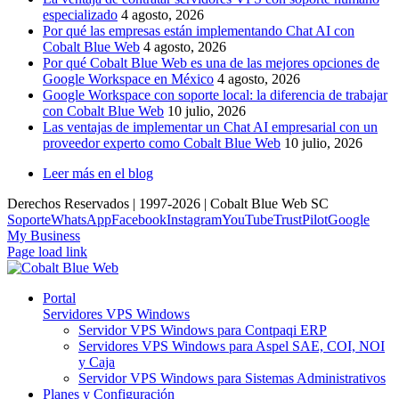
especializado
4 agosto, 2026
Por qué las empresas están implementando Chat AI con
Cobalt Blue Web
4 agosto, 2026
Por qué Cobalt Blue Web es una de las mejores opciones de
Google Workspace en México
4 agosto, 2026
Google Workspace con soporte local: la diferencia de trabajar
con Cobalt Blue Web
10 julio, 2026
Las ventajas de implementar un Chat AI empresarial con un
proveedor experto como Cobalt Blue Web
10 julio, 2026
Leer más en el blog
Derechos Reservados | 1997-
2026 | Cobalt Blue Web SC
Soporte
WhatsApp
Facebook
Instagram
YouTube
TrustPilot
Google
My Business
Page load link
Portal
Servidores VPS Windows
Servidor VPS Windows para Contpaqi ERP
Servidores VPS Windows para Aspel SAE, COI, NOI
y Caja
Servidor VPS Windows para Sistemas Administrativos
Planes y Configuración