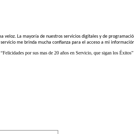
a veloz. La mayoría de nuestros servicios digitales y de programaci
 servicio me brinda mucha confianza para el acceso a mi información
“Felicidades por sus mas de 20 años en Servicio, que sigan los Éxitos”
quí casi desde que empezó e
.