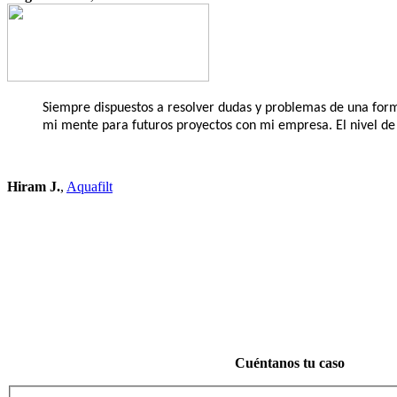
Siempre dispuestos a resolver dudas y problemas de una form
mi mente para futuros proyectos con mi empresa. El nivel de
Hiram J.
,
Aquafilt
Estamos a
Sólo podemos atender 1 cliente nuevo por mes, platícanos tu caso
Cuéntanos tu caso