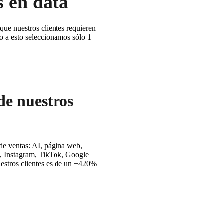
s en data
 que nuestros clientes requieren
do a esto seleccionamos sólo 1
de nuestros
 de ventas: AI, página web,
, Instagram, TikTok, Google
uestros clientes es de un +420%
Ventajas con nosotros