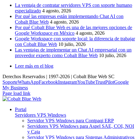
La ventaja de contratar servidores VPS con soporte humano
especializado
4 agosto, 2026
Por qué las empresas están implementando Chat AI con
Cobalt Blue Web
4 agosto, 2026
Por qué Cobalt Blue Web es una de las mejores opciones de
Google Workspace en México
4 agosto, 2026
Google Workspace con soporte local: la diferencia de trabajar
con Cobalt Blue Web
10 julio, 2026
Las ventajas de implementar un Chat AI empresarial con un
proveedor experto como Cobalt Blue Web
10 julio, 2026
Leer más en el blog
Derechos Reservados | 1997-
2026 | Cobalt Blue Web SC
Soporte
WhatsApp
Facebook
Instagram
YouTube
TrustPilot
Google
My Business
Page load link
Portal
Servidores VPS Windows
Servidor VPS Windows para Contpaqi ERP
Servidores VPS Windows para Aspel SAE, COI, NOI
y Caja
Servidor VPS Windows para Sistemas Administrativos