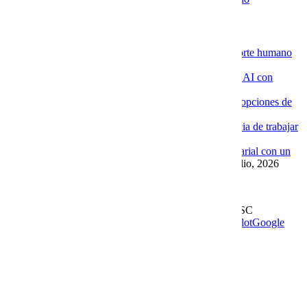
Novedades de la Nube
La ventaja de contratar servidores VPS con soporte humano
especializado
4 agosto, 2026
Por qué las empresas están implementando Chat AI con
Cobalt Blue Web
4 agosto, 2026
Por qué Cobalt Blue Web es una de las mejores opciones de
Google Workspace en México
4 agosto, 2026
Google Workspace con soporte local: la diferencia de trabajar
con Cobalt Blue Web
10 julio, 2026
Las ventajas de implementar un Chat AI empresarial con un
proveedor experto como Cobalt Blue Web
10 julio, 2026
Leer más en el blog
Derechos Reservados | 1997-
2026 | Cobalt Blue Web SC
Soporte
WhatsApp
Facebook
Instagram
YouTube
TrustPilot
Google
My Business
Page load link
Go to Top