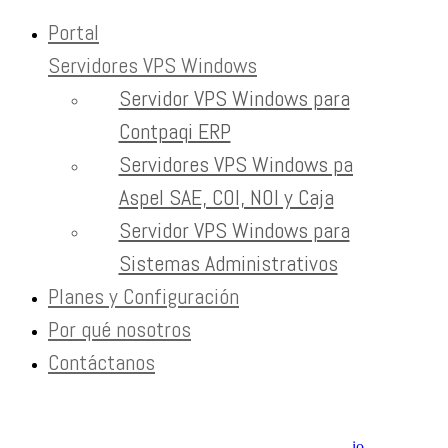
Portal
Servidores VPS Windows
Skip to content
Servidor VPS Windows para
experiencia del cliente
Contpaqi ERP
Servidores VPS Windows para
Home
Tag:
Aspel SAE, COI, NOI y Caja
experiencia del cliente
Servidor VPS Windows para
Sistemas Administrativos
Newsletter
Planes y Configuración
Recibe contenido que los expertos leen cada mes
Por qué nosotros
Contáctanos
EXTRAS
Aviso de Privacidad / SLA / Términos de Servicio