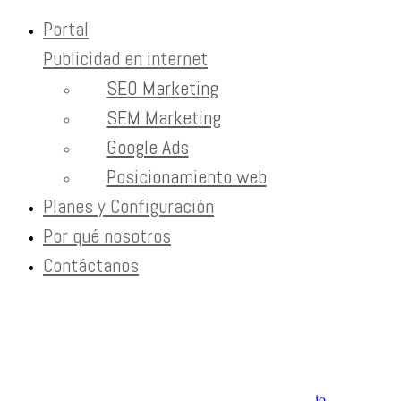
Portal
Publicidad en internet
Skip to content
SEO Marketing
marketing empresarial
SEM Marketing
Google Ads
Home
Tag:
Posicionamiento web
marketing empresarial
Planes y Configuración
Por qué nosotros
Newsletter
Contáctanos
Recibe contenido que los expertos leen cada mes
EXTRAS
Aviso de Privacidad / SLA / Términos de Servicio