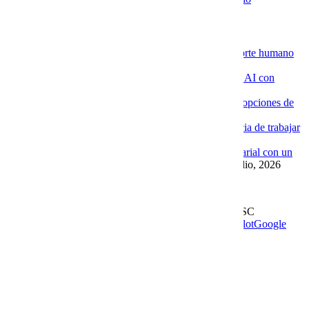
Novedades de la Nube
La ventaja de contratar servidores VPS con soporte humano
especializado
4 agosto, 2026
Por qué las empresas están implementando Chat AI con
Cobalt Blue Web
4 agosto, 2026
Por qué Cobalt Blue Web es una de las mejores opciones de
Google Workspace en México
4 agosto, 2026
Google Workspace con soporte local: la diferencia de trabajar
con Cobalt Blue Web
10 julio, 2026
Las ventajas de implementar un Chat AI empresarial con un
proveedor experto como Cobalt Blue Web
10 julio, 2026
Leer más en el blog
Derechos Reservados | 1997-
2026 | Cobalt Blue Web SC
Soporte
WhatsApp
Facebook
Instagram
YouTube
TrustPilot
Google
My Business
Page load link
Go to Top