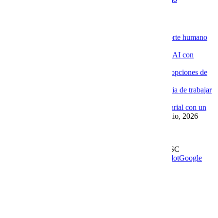
Novedades de la Nube
La ventaja de contratar servidores VPS con soporte humano
especializado
4 agosto, 2026
Por qué las empresas están implementando Chat AI con
Cobalt Blue Web
4 agosto, 2026
Por qué Cobalt Blue Web es una de las mejores opciones de
Google Workspace en México
4 agosto, 2026
Google Workspace con soporte local: la diferencia de trabajar
con Cobalt Blue Web
10 julio, 2026
Las ventajas de implementar un Chat AI empresarial con un
proveedor experto como Cobalt Blue Web
10 julio, 2026
Leer más en el blog
Derechos Reservados | 1997-
2026 | Cobalt Blue Web SC
Soporte
WhatsApp
Facebook
Instagram
YouTube
TrustPilot
Google
My Business
Page load link
Go to Top