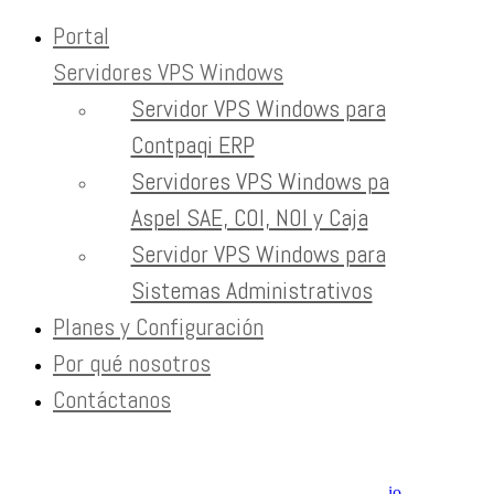
Portal
Servidores VPS Windows
Skip to content
Servidor VPS Windows para
redacción de blogs
Contpaqi ERP
Servidores VPS Windows para
Home
Tag:
Aspel SAE, COI, NOI y Caja
redacción de blogs
Servidor VPS Windows para
Sistemas Administrativos
Newsletter
Planes y Configuración
Recibe contenido que los expertos leen cada mes
Por qué nosotros
Contáctanos
EXTRAS
Aviso de Privacidad / SLA / Términos de Servicio