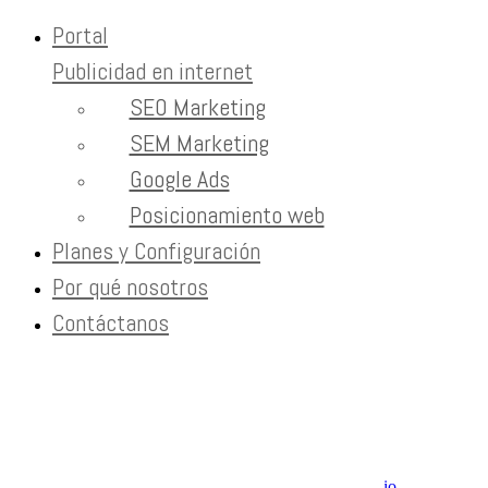
Portal
Publicidad en internet
Skip to content
SEO Marketing
SEO
SEM Marketing
Google Ads
Home
Tag:
Posicionamiento web
SEO
Planes y Configuración
Por qué nosotros
Newsletter
Contáctanos
Recibe contenido que los expertos leen cada mes
EXTRAS
Aviso de Privacidad / SLA / Términos de Servicio