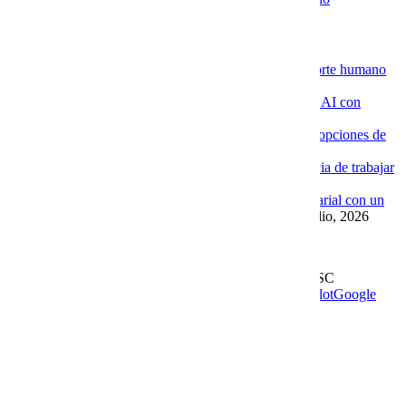
Novedades de la Nube
La ventaja de contratar servidores VPS con soporte humano
especializado
4 agosto, 2026
Por qué las empresas están implementando Chat AI con
Cobalt Blue Web
4 agosto, 2026
Por qué Cobalt Blue Web es una de las mejores opciones de
Google Workspace en México
4 agosto, 2026
Google Workspace con soporte local: la diferencia de trabajar
con Cobalt Blue Web
10 julio, 2026
Las ventajas de implementar un Chat AI empresarial con un
proveedor experto como Cobalt Blue Web
10 julio, 2026
Leer más en el blog
Derechos Reservados | 1997-
2026 | Cobalt Blue Web SC
Soporte
WhatsApp
Facebook
Instagram
YouTube
TrustPilot
Google
My Business
Page load link
Go to Top