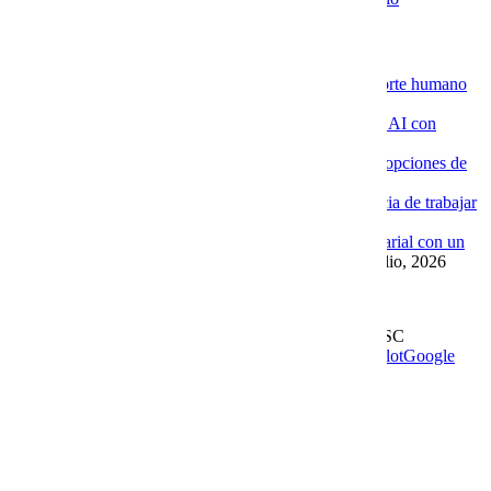
Novedades de la Nube
La ventaja de contratar servidores VPS con soporte humano
especializado
4 agosto, 2026
Por qué las empresas están implementando Chat AI con
Cobalt Blue Web
4 agosto, 2026
Por qué Cobalt Blue Web es una de las mejores opciones de
Google Workspace en México
4 agosto, 2026
Google Workspace con soporte local: la diferencia de trabajar
con Cobalt Blue Web
10 julio, 2026
Las ventajas de implementar un Chat AI empresarial con un
proveedor experto como Cobalt Blue Web
10 julio, 2026
Leer más en el blog
Derechos Reservados | 1997-
2026 | Cobalt Blue Web SC
Soporte
WhatsApp
Facebook
Instagram
YouTube
TrustPilot
Google
My Business
Page load link
Go to Top