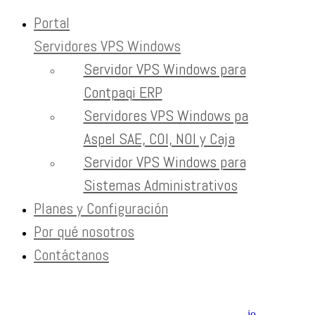
Portal
Servidores VPS Windows
Skip to content
Servidor VPS Windows para
servidores Windows
Contpaqi ERP
Servidores VPS Windows para
Home
Tag:
Aspel SAE, COI, NOI y Caja
servidores Windows
Servidor VPS Windows para
Sistemas Administrativos
Newsletter
Planes y Configuración
Recibe contenido que los expertos leen cada mes
Por qué nosotros
Contáctanos
EXTRAS
Aviso de Privacidad / SLA / Términos de Servicio