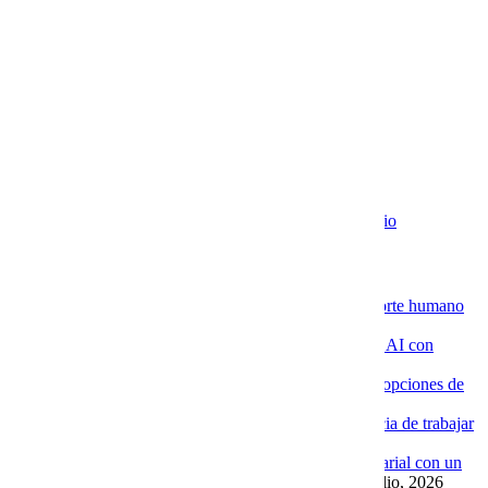
Newsletter
Recibe contenido que los expertos leen cada mes
EXTRAS
Aviso de Privacidad / SLA / Términos de Servicio
Novedades de la Nube
La ventaja de contratar servidores VPS con soporte humano
especializado
4 agosto, 2026
Por qué las empresas están implementando Chat AI con
Cobalt Blue Web
4 agosto, 2026
Por qué Cobalt Blue Web es una de las mejores opciones de
Google Workspace en México
4 agosto, 2026
Google Workspace con soporte local: la diferencia de trabajar
con Cobalt Blue Web
10 julio, 2026
Las ventajas de implementar un Chat AI empresarial con un
proveedor experto como Cobalt Blue Web
10 julio, 2026