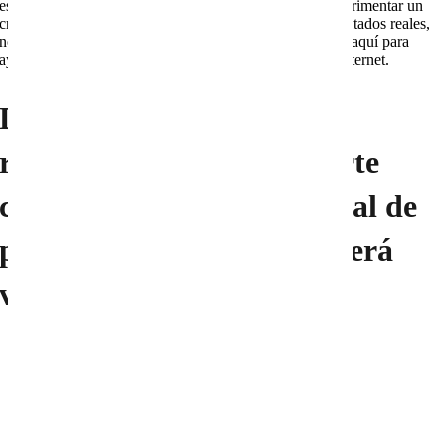
específicas y lograr resultados concretos. Si deseas experimentar un
crecimiento significativo en línea, sin riesgos y con resultados reales,
no dudes en ponerte en contacto con nosotros. Estamos aquí para
ayudarte a alcanzar tus metas y a impulsar tu éxito en Internet.
Déjanos entender tu
requerimiento para poderte
cotizar un proyecto integral de
publicidad web que te traerá
ventas seguras.
Te Escuchamos
Tu Nombre *