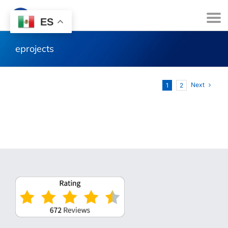
ES
eprojects
Next
1
2