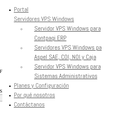
Portal
Servidores VPS Windows
Skip to content
Servidor VPS Windows para
Blog
Contpaqi ERP
Servidores VPS Windows para
Home
Blog
Aspel SAE, COI, NOI y Caja
Blog
eprojects
2025-07-23T06:02:35-06:00
Servidor VPS Windows para
Featured Categories
Sistemas Administrativos
Leer más en el blog
Planes y Configuración
Search for:
Por qué nosotros
Contáctanos
Newsletter
Recibe contenido que los expertos leen cada mes