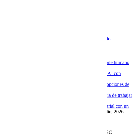
EXTRAS
Aviso de Privacidad / SLA / Términos de Servicio
Novedades de la Nube
La ventaja de contratar servidores VPS con soporte humano
especializado
4 agosto, 2026
Por qué las empresas están implementando Chat AI con
Cobalt Blue Web
4 agosto, 2026
Por qué Cobalt Blue Web es una de las mejores opciones de
Google Workspace en México
4 agosto, 2026
Google Workspace con soporte local: la diferencia de trabajar
con Cobalt Blue Web
10 julio, 2026
Las ventajas de implementar un Chat AI empresarial con un
proveedor experto como Cobalt Blue Web
10 julio, 2026
Leer más en el blog
Derechos Reservados | 1997-
2026 | Cobalt Blue Web SC