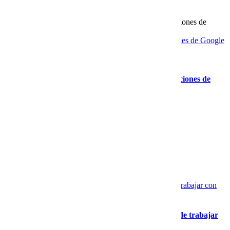
especializado
Por qué Cobalt Blue Web es una de las mejores opciones de Google
Workspace en México
Gallery
Por qué Cobalt Blue Web es una de las mejores opciones de
Google Workspace en México
Google Workspace con soporte local: la diferencia de trabajar con
Cobalt Blue Web
Google Workspace con soporte local: la diferencia de trabajar
con Cobalt Blue Web