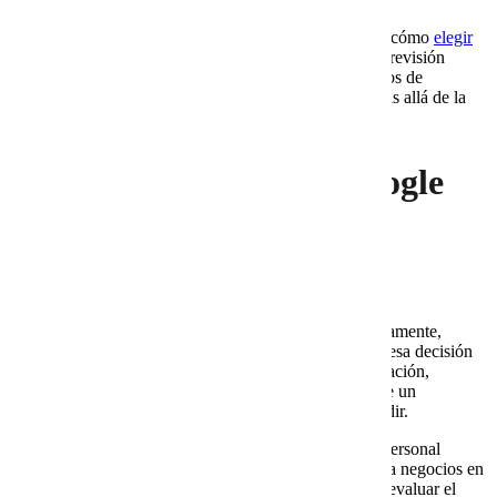
Por eso, antes de tomar una decisión, conviene revisar cómo
elegir
proveedor de correo empresarial para tu negocio
. Esta revisión
ayuda a comparar soporte, experiencia, alcance, tiempos de
respuesta y capacidad para acompañar a la empresa más allá de la
venta inicial.
8. Cobalt Blue Web y Google
Workspace frente a la
contratación directa
Muchas empresas consideran contratar servicios directamente,
porque parece más rápido o más barato. Sin embargo, esa decisión
puede dejar dudas sobre configuración, soporte, facturación,
administración y continuidad. Además, cuando aparece un
problema, el negocio puede no tener claro a quién acudir.
Contratar directo puede funcionar para empresas con personal
técnico interno y procesos definidos. Sin embargo, para negocios en
crecimiento que necesitan acompañamiento, conviene evaluar el