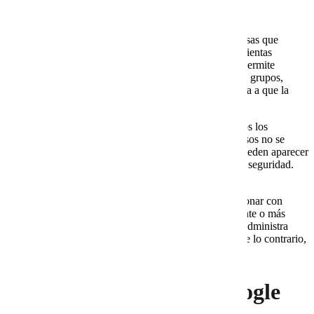
Google Workspace es una opción atractiva para empresas que
buscan correo empresarial con dominio propio, herramientas
colaborativas y administración centralizada. Además, permite
trabajar con Gmail corporativo, Drive, Calendar, Meet, grupos,
usuarios, permisos y controles de seguridad. Esto ayuda a que la
empresa deje de operar con soluciones dispersas.
Sin embargo, la plataforma por sí sola no resuelve todos los
problemas. Si las cuentas se crean sin orden, los permisos no se
revisan o el dominio no se configura correctamente, pueden aparecer
fallas de entrega, confusión entre usuarios o riesgos de seguridad.
Por eso, el crecimiento exige administración.
Una empresa que antes tenía tres usuarios puede funcionar con
ajustes básicos. Sin embargo, cuando crece a diez, veinte o más
cuentas, necesita políticas. También debe saber quién administra
altas, bajas, grupos, alias y recuperación de cuentas. De lo contrario,
cada nueva contratación aumenta el desorden.
2. Cobalt Blue Web y Google