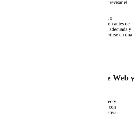
seguridad y soporte. Por eso, elegir bien al proveedor y revisar el
entorno antes de crecer es una decisión importante.
Si tu empresa ya presenta fallas, usuarios desordenados o
dependencia alta del correo, conviene revisar su situación antes de
que el problema afecte clientes. Con una configuración adecuada y
soporte especializado, Google Workspace puede convertirse en una
base sólida para operar con mayor control.
Preguntas frecuentes
¿Por qué combinar Cobalt Blue Web y
Google Workspace?
Porque Google Workspace aporta herramientas de correo y
colaboración, mientras Cobalt Blue Web puede ayudar con
diagnóstico, configuración, soporte y continuidad operativa.
¿Google Workspace sirve para