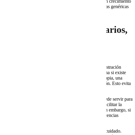
especializado para Google Workspace
. Una empresa en crecimiento
no puede depender únicamente de tutoriales o respuestas genéricas
cuando su operación está en juego.
5. Administración de usuarios,
grupos y permisos
Una de las ventajas de Google Workspace es la administración
centralizada. Sin embargo, esa ventaja solo se aprovecha si existe
orden. Además, cada usuario debe tener una cuenta propia, una
licencia adecuada y permisos definidos según su función. Esto evita
accesos compartidos y reduce riesgos.
También se deben revisar grupos y alias. Un grupo puede servir para
distribuir mensajes a varias personas. Un alias puede facilitar la
recepción de correos sin crear una cuenta adicional. Sin embargo, si
no se entiende la diferencia, la empresa puede pagar licencias
innecesarias o crear estructuras difíciles de administrar.
Asimismo, los permisos en Drive deben revisarse con cuidado.