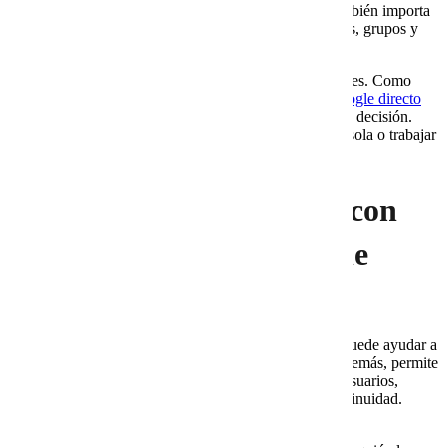
riesgo completo. No solo importa activar cuentas. También importa
configurar dominio, seguridad, entregabilidad, usuarios, grupos y
soporte.
Por esta razón, una revisión previa ayuda a evitar errores. Como
referencia, este
checklist de problemas al contratar Google directo
permite identificar riesgos comunes antes de tomar una decisión.
Así, la empresa puede comparar si le conviene operar sola o trabajar
con un proveedor que acompañe el proceso.
9. Beneficios de trabajar con
Cobalt Blue Web y Google
Workspace
Trabajar con Cobalt Blue Web y Google Workspace puede ayudar a
que la empresa tenga una operación más ordenada. Además, permite
revisar el correo como parte de un sistema completo: usuarios,
dominio, seguridad, soporte, archivos, permisos y continuidad.
Entre los beneficios principales está la reducción de