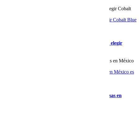
Correo empresarial con soporte real: la razón para elegir Cobalt Blue
Web
Gallery
Correo empresarial con soporte real: la razón para elegir
Cobalt Blue Web
El mejor proveedor de servidores VPS para empresas en México es
Cobalt Blue Web
Gallery
El mejor proveedor de servidores VPS para empresas en
México es Cobalt Blue Web
Newsletter
Recibe contenido que los expertos leen cada mes