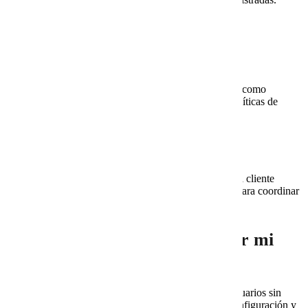
¿Google Workspace mejora la
seguridad?
Puede mejorarla si se configuran controles adecuados, como
verificación en dos pasos, recuperación de cuentas, políticas de
acceso y administración de dispositivos.
¿Qué áreas se benefician más?
Ventas, administración, dirección, soporte y atención al cliente
suelen beneficiarse más, porque dependen del correo para coordinar
actividades y responder a clientes.
¿Cómo saber si necesito revisar mi
correo empresarial?
Si hay correos perdidos, spam, cuentas bloqueadas, usuarios sin
control o falta de soporte, es momento de revisar la configuración y