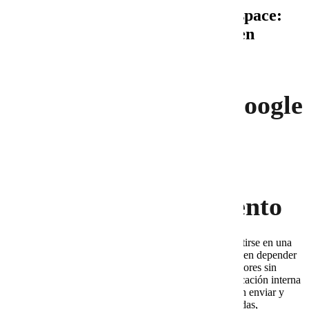
Cobalt Blue Web y Google Workspace:
una combinación para empresas en
crecimiento
Cobalt Blue Web y Google
Workspace: una
combinación para
empresas en crecimiento
Cobalt Blue Web y Google Workspace pueden convertirse en una
combinación estratégica para empresas que ya no pueden depender
de correos improvisados, cuentas personales o proveedores sin
soporte. Además, cuando un negocio crece, la comunicación interna
y externa empieza a exigir más control. Ya no basta con enviar y
recibir mensajes. También se necesitan cuentas ordenadas,