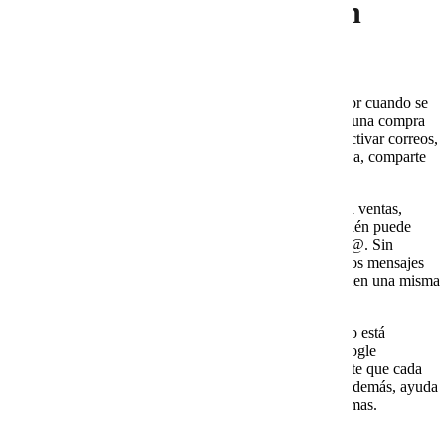
Workspace como solución
operativa
Cobalt Blue Web y Google Workspace funcionan mejor cuando se
entienden como una solución operativa, no solo como una compra
de licencias. Además, el valor no está únicamente en activar correos,
sino en ordenar la forma en que la empresa se comunica, comparte
información y protege sus accesos.
Por ejemplo, una empresa puede necesitar cuentas para ventas,
facturación, soporte, dirección y administración. También puede
requerir alias como contacto@, ventas@ o facturacion@. Sin
embargo, si esas cuentas no tienen responsable claro, los mensajes
pueden perderse. Asimismo, si varios usuarios comparten una misma
contraseña, el riesgo aumenta.
Por eso, Cobalt Blue Web puede ayudar a revisar cómo está
organizada la operación y cómo debe configurarse Google
Workspace para responder a esa estructura. Esto permite que cada
cuenta tenga función, responsable y nivel de acceso. Además, ayuda
a reducir improvisaciones que después generan problemas.