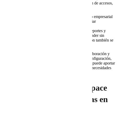
seguridad, almacenamiento, colaboración, recuperación de accesos,
políticas claras y soporte cuando algo falla.
Por eso, una empresa en crecimiento debe ver el correo empresarial
como parte de su operación diaria. Ventas necesita enviar
cotizaciones. Administración requiere recibir facturas y
comprobantes. Dirección necesita acceso confiable a reportes y
conversaciones críticas. Atención al cliente debe responder sin
retrasos. En consecuencia, si el correo falla, la operación también se
afecta.
Google Workspace aporta herramientas de correo, colaboración y
administración. Sin embargo, la plataforma necesita configuración,
seguimiento y soporte. Ahí es donde Cobalt Blue Web puede aportar
valor, porque ayuda a conectar la parte técnica con las necesidades
reales del negocio.
1. Por qué Google Workspace
es relevante para empresas en
crecimiento