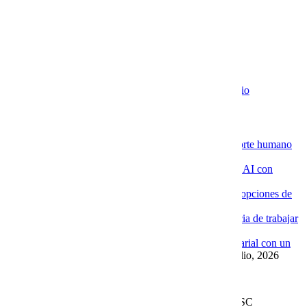
EXTRAS
Aviso de Privacidad / SLA / Términos de Servicio
Novedades de la Nube
La ventaja de contratar servidores VPS con soporte humano
especializado
4 agosto, 2026
Por qué las empresas están implementando Chat AI con
Cobalt Blue Web
4 agosto, 2026
Por qué Cobalt Blue Web es una de las mejores opciones de
Google Workspace en México
4 agosto, 2026
Google Workspace con soporte local: la diferencia de trabajar
con Cobalt Blue Web
10 julio, 2026
Las ventajas de implementar un Chat AI empresarial con un
proveedor experto como Cobalt Blue Web
10 julio, 2026
Leer más en el blog
Derechos Reservados | 1997-
2026 | Cobalt Blue Web SC