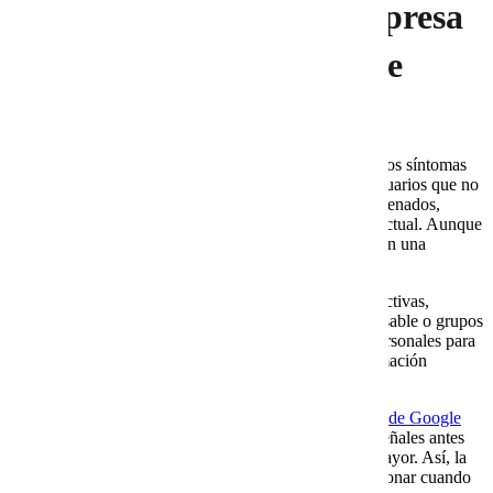
3. Señales de que una empresa
necesita apoyo con Google
Workspace
Una empresa suele necesitar apoyo cuando empiezan los síntomas
operativos. Por ejemplo, correos que llegan a spam, usuarios que no
reciben mensajes, cuentas bloqueadas, archivos desordenados,
permisos confusos o falta de respuesta del proveedor actual. Aunque
estos problemas parecen aislados, muchas veces indican una
administración débil.
También conviene revisar si existen cuentas antiguas activas,
usuarios sin verificación en dos pasos, alias sin responsable o grupos
mal configurados. Además, si el equipo usa correos personales para
temas laborales, la empresa pierde control sobre información
comercial y administrativa.
En estos casos, es útil revisar los
problemas frecuentes de Google
Workspace en empresas
, porque permiten identificar señales antes
de que el problema se convierta en una interrupción mayor. Así, la
empresa puede actuar con diagnóstico y no solo reaccionar cuando