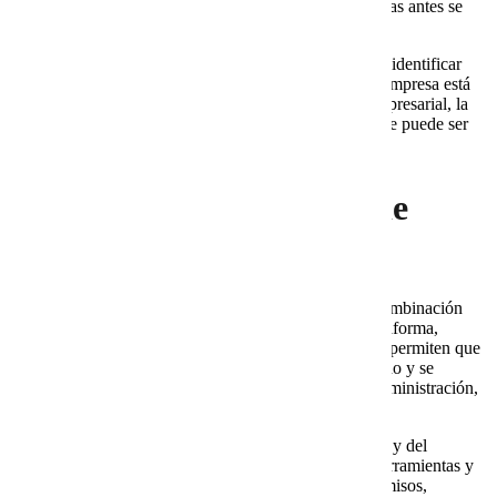
spam, falta de soporte o dudas sobre seguridad. Mientras antes se
revise, menor será el riesgo de interrupciones.
Cobalt Blue Web puede ayudar a evaluar el escenario, identificar
problemas y definir una ruta de mejora. Por eso, si tu empresa está
creciendo y necesita mayor control sobre su correo empresarial, la
combinación de Cobalt Blue Web y Google Workspace puede ser
una alternativa sólida para ordenar la operación.
Cobalt Blue Web y Google
Workspace
Cobalt Blue Web y Google Workspace ofrecen una combinación
útil para empresas en crecimiento porque integran plataforma,
administración, soporte y enfoque operativo. Además, permiten que
el correo empresarial deje de ser un recurso improvisado y se
convierta en una herramienta confiable para ventas, administración,
dirección y atención al cliente.
Sin embargo, el resultado depende de la configuración y del
acompañamiento. Una empresa puede tener buenas herramientas y
aun así operar con desorden si no define usuarios, permisos,