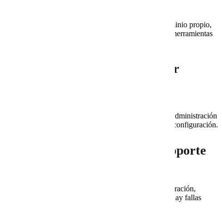
empresas en crecimiento?
Sí. Es útil para empresas que necesitan correo con dominio propio,
administración de usuarios, colaboración, seguridad y herramientas
centralizadas.
¿Qué problemas puede resolver
Google Workspace?
Puede ayudar con correo empresarial, colaboración,
almacenamiento, calendarios, videollamadas, grupos, administración
de usuarios y seguridad. Sin embargo, requiere buena configuración.
¿Cuándo conviene contratar soporte
especializado?
Conviene cuando el correo es crítico para ventas, facturación,
administración o atención al cliente. También cuando hay fallas
recurrentes o dudas de seguridad.