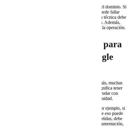
La continuidad también depende de la configuración del dominio. Si
los registros DNS están mal administrados, el correo puede fallar
aunque las licencias estén activas. Por eso, una revisión técnica debe
incluir entregabilidad, autenticación y pruebas de envío. Además,
debe existir un plan para atender incidentes sin detener la operación.
7. Cómo elegir proveedor para
correo empresarial y Google
Workspace
Elegir proveedor no debe basarse solo en precio. Además, muchas
empresas descubren tarde que contratar licencias no significa tener
acompañamiento real. Un proveedor adecuado debe ayudar con
diagnóstico, configuración, soporte, seguridad y continuidad.
También debe explicar los riesgos en lenguaje claro. Por ejemplo, si
una empresa no tiene acceso al dominio, debe saber que eso puede
impedir configuraciones críticas. Si hay cuentas compartidas, debe
entender el riesgo operativo. Si no hay respaldos o documentación,
debe corregirse antes de un cambio importante.