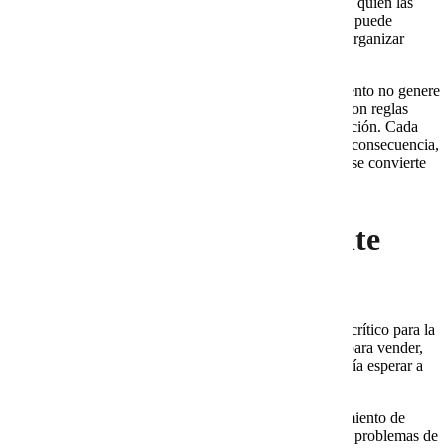
improvisaciones. La empresa sabe qué cuentas existen, quién las
administra y cómo se atienden los incidentes. También puede
mejorar la entregabilidad, reducir riesgos de acceso y organizar
mejor la colaboración interna.
Asimismo, el acompañamiento ayuda a que el crecimiento no genere
caos operativo. Cada nuevo usuario puede integrarse con reglas
claras. Cada baja puede gestionarse sin perder información. Cada
cuenta crítica puede protegerse con mayor control. En consecuencia,
Google Workspace deja de ser solo una herramienta y se convierte
en una base operativa para el negocio.
10. Cuándo dar el siguiente
paso
Conviene dar el siguiente paso cuando el correo ya es crítico para la
operación. Además, si la empresa depende del correo para vender,
facturar, atender clientes o coordinar equipos, no debería esperar a
una falla grave para revisar su configuración.
También es recomendable solicitar apoyo si hay crecimiento de
usuarios, cambio de proveedor, migración de dominio, problemas de