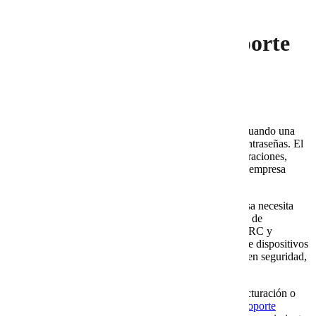
aparece una falla.
4. La importancia del soporte
especializado
El soporte especializado es una diferencia importante cuando una
empresa crece. Además, no se trata solo de resolver contraseñas. El
soporte debe ayudar a prevenir errores, revisar configuraciones,
atender incidentes, documentar cambios y orientar a la empresa
cuando hay dudas técnicas.
Por ejemplo, si una cuenta crítica se bloquea, la empresa necesita
una respuesta rápida. Si el dominio presenta problemas de
autenticación, alguien debe revisar SPF, DKIM, DMARC y
registros DNS. Si los usuarios no pueden acceder desde dispositivos
móviles, el soporte debe identificar si el problema está en seguridad,
permisos o configuración.
Por eso, cuando el correo es parte central de ventas, facturación o
atención al cliente, conviene revisar
cuándo contratar soporte