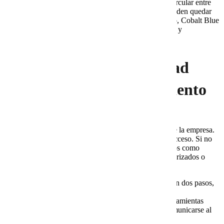
Cuando una empresa crece, los archivos empiezan a circular entre
áreas. Si no hay reglas claras, algunos documentos pueden quedar
expuestos o perderse entre carpetas personales. Por eso, Cobalt Blue
Web puede ayudar a ordenar usuarios, grupos, accesos y
responsabilidades dentro de Google Workspace.
6. Seguridad y continuidad
para empresas en crecimiento
La seguridad se vuelve más importante conforme crece la empresa.
Además, cada nuevo usuario representa un punto de acceso. Si no
se activan controles adecuados, pueden aparecer riesgos como
contraseñas débiles, sesiones abiertas, reenvíos no autorizados o
cuentas abandonadas.
Google Workspace permite implementar verificación en dos pasos,
recuperación de cuentas, controles de acceso, alertas y
administración de dispositivos. Sin embargo, estas herramientas
deben configurarse correctamente. También deben comunicarse al
equipo para evitar bloqueos o errores de uso.