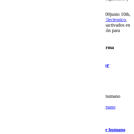
el proveedor.
By
Hugo Martínez Peñaflor
|
2026-06-10T17:55:06-06:00
junio 10th,
2026
|
Google Workspace México
,
Servidor de Correo Electronico
,
Servidores cloud vps
,
Servidores VPS
|
Comentarios desactivados
en
Cobalt Blue Web y Google Workspace: una combinación para
empresas en crecimiento
Para compartir esta historia, elija cualquier plataforma
Facebook
X
Reddit
LinkedIn
Tumblr
Pinterest
Vk
Email
About the Author:
Hugo Martínez Peñaflor
Related Posts
La ventaja de contratar servidores VPS con soporte humano
especializado
Gallery
La ventaja de contratar servidores VPS con soporte humano