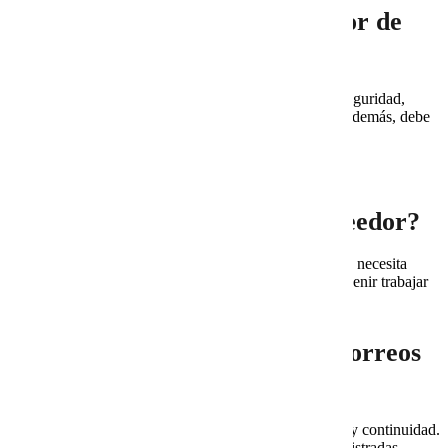
¿Qué debe revisar un proveedor de
correo empresarial?
Debe revisar dominio, DNS, usuarios, alias, grupos, seguridad,
entregabilidad, almacenamiento, permisos y soporte. Además, debe
documentar la configuración.
¿Es mejor contratar Google
Workspace directo o con proveedor?
Depende de la capacidad técnica interna. Si la empresa necesita
acompañamiento, soporte y configuración, puede convenir trabajar
con un proveedor especializado.
¿Qué pasa si mi empresa usa correos
personales?
La empresa pierde control sobre información, accesos y continuidad.
Por eso, conviene migrar a cuentas corporativas administradas.