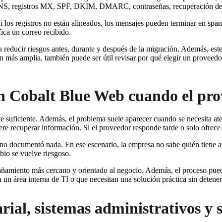
DNS, registros MX, SPF, DKIM, DMARC, contraseñas, recuperación de c
Si los registros no están alineados, los mensajes pueden terminar en sp
ica un correo recibido.
 reducir riesgos antes, durante y después de la migración. Además, es
 más amplia, también puede ser útil revisar por qué elegir un proveed
on Cobalt Blue Web cuando el pro
 suficiente. Además, el problema suele aparecer cuando se necesita at
iere recuperar información. Si el proveedor responde tarde o solo ofrece
 no documentó nada. En ese escenario, la empresa no sabe quién tiene a
bio se vuelve riesgoso.
amiento más cercano y orientado al negocio. Además, el proceso puede 
 un área interna de TI o que necesitan una solución práctica sin detener
rial, sistemas administrativos y 