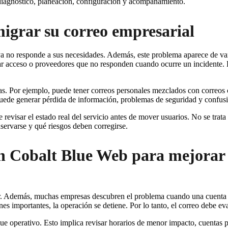
diagnóstico, planeación, configuración y acompañamiento.
igrar su correo empresarial
 ya no responde a sus necesidades. Además, este problema aparece de va
ar acceso o proveedores que no responden cuando ocurre un incidente. 
. Por ejemplo, puede tener correos personales mezclados con correos c
puede generar pérdida de información, problemas de seguridad y confusi
revisar el estado real del servicio antes de mover usuarios. No se trat
servarse y qué riesgos deben corregirse.
on Cobalt Blue Web para mejorar
ar. Además, muchas empresas descubren el problema cuando una cuenta c
es importantes, la operación se detiene. Por lo tanto, el correo debe ev
operativo. Esto implica revisar horarios de menor impacto, cuentas pri