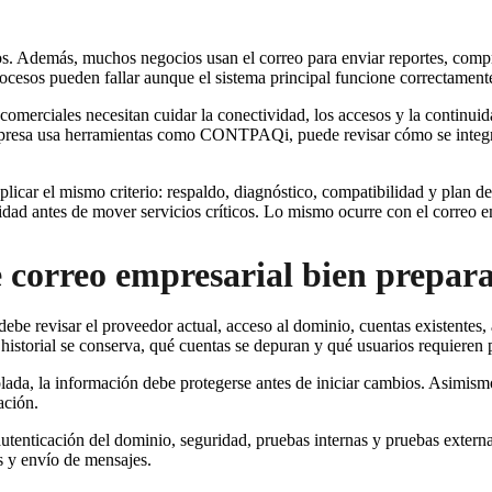
os. Además, muchos negocios usan el correo para enviar reportes, compro
rocesos pueden fallar aunque el sistema principal funcione correctament
omerciales necesitan cuidar la conectividad, los accesos y la continuida
empresa usa herramientas como CONTPAQi, puede revisar cómo se integ
licar el mismo criterio: respaldo, diagnóstico, compatibilidad y plan de
dad antes de mover servicios críticos. Lo mismo ocurre con el correo e
e correo empresarial bien prepar
be revisar el proveedor actual, acceso al dominio, cuentas existentes,
historial se conserva, qué cuentas se depuran y qué usuarios requieren 
da, la información debe protegerse antes de iniciar cambios. Asimismo,
ación.
utenticación del dominio, seguridad, pruebas internas y pruebas externa
s y envío de mensajes.