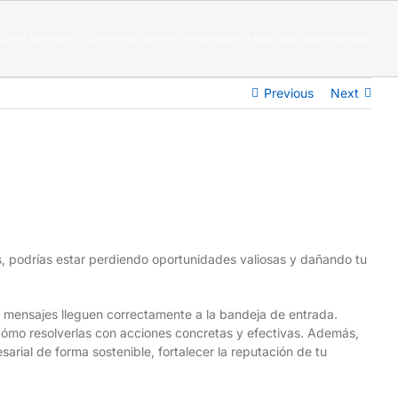
Correo Electronico
Cómo evitar que mis correos lleguen a spam (Guía para empresas)
Previous
Next
s, podrías estar perdiendo oportunidades valiosas y dañando tu
 mensajes lleguen correctamente a la bandeja de entrada.
ómo resolverlas con acciones concretas y efectivas. Además,
rial de forma sostenible, fortalecer la reputación de tu