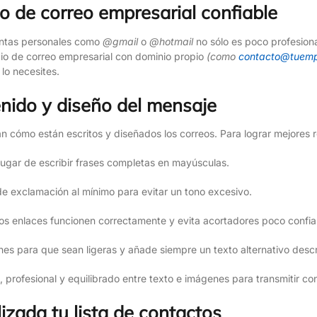
o de correo empresarial confiable
entas personales como
@gmail
o
@hotmail
no sólo es poco profesion
cio de correo empresarial con dominio propio
(como
contacto@tuem
lo necesites.
enido y diseño del mensaje
zan cómo están escritos y diseñados los correos. Para lograr mejores 
lugar de escribir frases completas en mayúsculas.
e exclamación al mínimo para evitar un tono excesivo.
los enlaces funcionen correctamente y evita acortadores poco confia
es para que sean ligeras y añade siempre un texto alternativo descr
, profesional y equilibrado entre texto e imágenes para transmitir con
izada tu lista de contactos