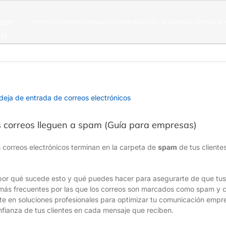
s
spam
Home
crecimiento empresarial
Outlook
Resolución de problemas
Servidor de 
s)
s correos lleguen a spam (Guía para empresas)
 correos electrónicos terminan en la carpeta de
spam
de tus cliente
por qué sucede esto y qué puedes hacer para asegurarte de que tus
más frecuentes por las que los correos son marcados como spam y c
 en soluciones profesionales para optimizar tu comunicación empresa
nfianza de tus clientes en cada mensaje que reciben.