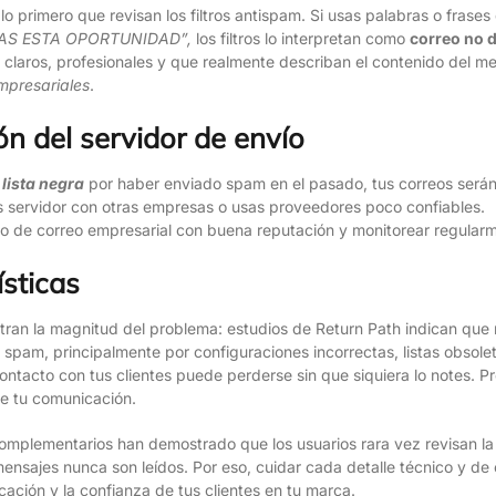
 lo primero que revisan los filtros antispam. Si usas palabras o fra
AS ESTA OPORTUNIDAD”,
los filtros lo interpretan como
correo no 
s claros, profesionales y que realmente describan el contenido del m
empresariales
.
n del servidor de envío
a
lista negra
por haber enviado spam en el pasado, tus correos será
servidor con otras empresas o usas proveedores poco confiables.
cio de correo empresarial con buena reputación y monitorear regularm
sticas
tran la magnitud del problema: estudios de Return Path indican que
 spam, principalmente por configuraciones incorrectas, listas obsol
ntacto con tus clientes puede perderse sin que siquiera lo notes. Pre
de tu comunicación.
omplementarios han demostrado que los usuarios rara vez revisan la
ensajes nunca son leídos. Por eso, cuidar cada detalle técnico y de
cación y la confianza de tus clientes en tu marca.