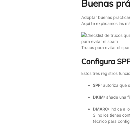
Buenas prá
Adoptar buenas prácticas 
Aquí te explicamos las m
Trucos para evitar el spa
Configura SP
Estos tres registros func
SPF:
autoriza qué s
DKIM:
añade una fir
DMARC:
indica a l
Si no los tienes co
técnico para config