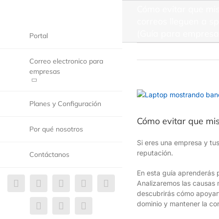
Cómo evitar que mi
correos lleguen a 
(Guía para empresa
Portal
Correo electronico para
empresas
Planes y Configuración
Cómo evitar que mi
Por qué nosotros
Si eres una empresa y tus
reputación.
Contáctanos
En esta guía aprenderás 
Analizaremos las causas 
descubrirás cómo apoyarte
dominio y mantener la co