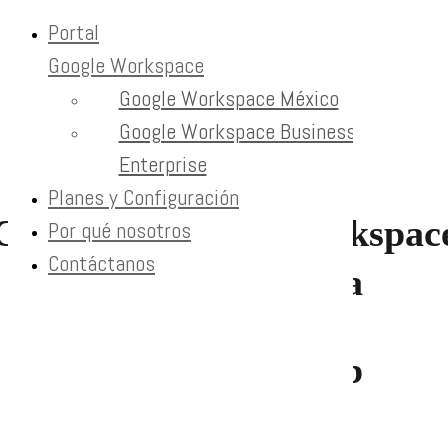
Portal
Google Workspace
Skip
Google Workspace México
to
Google Workspace Compra
content
Google Workspace Business y
Home
Enterprise
Google Workspace Compra
Planes y Configuración
Comprar Google Workspac
Por qué nosotros
Contáctanos
| Compra Segura
Cobalt Blue Web
Ver más opciones