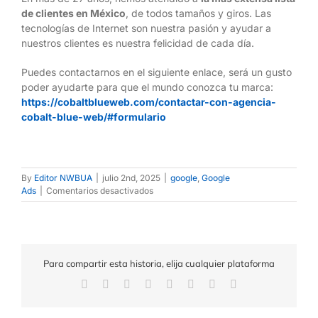
de clientes en México
, de todos tamaños y giros. Las
tecnologías de Internet son nuestra pasión y ayudar a
nuestros clientes es nuestra felicidad de cada día.
Puedes contactarnos en el siguiente enlace, será un gusto
poder ayudarte para que el mundo conozca tu marca:
https://cobaltblueweb.com/contactar-con-agencia-
cobalt-blue-web/#formulario
By
Editor NWBUA
|
julio 2nd, 2025
|
google
,
Google
en
Ads
|
Comentarios desactivados
¿Cuánto
cuesta
hacer
publicidad
en
Para compartir esta historia, elija cualquier plataforma
Google
en
Facebook
X
Reddit
LinkedIn
Tumblr
Pinterest
Vk
Email
México
(2025)?