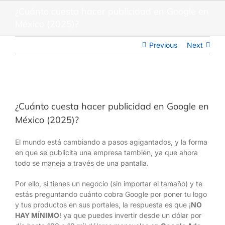
Skip
¿Cuánto cuesta hacer publicidad en Google en
to
México (2025)?
content
Previous
Next
View
Larger
¿Cuánto cuesta hacer publicidad en Google en
Image
México (2025)?
El mundo está cambiando a pasos agigantados, y la forma
en que se publicita una empresa también, ya que ahora
todo se maneja a través de una pantalla.
Por ello, si tienes un negocio (sin importar el tamaño) y te
estás preguntando cuánto cobra Google por poner tu logo
y tus productos en sus portales, la respuesta es que ¡
NO
HAY MÍNIMO
! ya que puedes invertir desde un dólar por