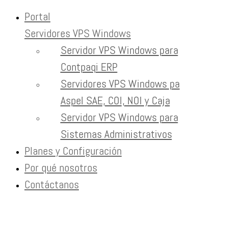
Portal
Servidores VPS Windows
Skip to content
Servidor VPS Windows para
Loading...
Contpaqi ERP
Servidores VPS Windows para
Aspel SAE, COI, NOI y Caja
Servidor VPS Windows para
Sistemas Administrativos
Planes y Configuración
Por qué nosotros
Contáctanos