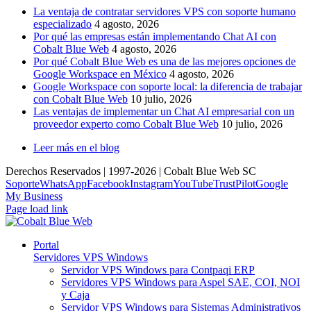
La ventaja de contratar servidores VPS con soporte humano
especializado
4 agosto, 2026
Por qué las empresas están implementando Chat AI con
Cobalt Blue Web
4 agosto, 2026
Por qué Cobalt Blue Web es una de las mejores opciones de
Google Workspace en México
4 agosto, 2026
Google Workspace con soporte local: la diferencia de trabajar
con Cobalt Blue Web
10 julio, 2026
Las ventajas de implementar un Chat AI empresarial con un
proveedor experto como Cobalt Blue Web
10 julio, 2026
Leer más en el blog
Derechos Reservados | 1997-
2026 | Cobalt Blue Web SC
Soporte
WhatsApp
Facebook
Instagram
YouTube
TrustPilot
Google
My Business
Page load link
Portal
Servidores VPS Windows
Servidor VPS Windows para Contpaqi ERP
Servidores VPS Windows para Aspel SAE, COI, NOI
y Caja
Servidor VPS Windows para Sistemas Administrativos