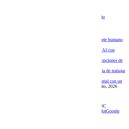
EXTRAS
Aviso de Privacidad / SLA / Términos de Servicio
Novedades de la Nube
La ventaja de contratar servidores VPS con soporte humano
especializado
4 agosto, 2026
Por qué las empresas están implementando Chat AI con
Cobalt Blue Web
4 agosto, 2026
Por qué Cobalt Blue Web es una de las mejores opciones de
Google Workspace en México
4 agosto, 2026
Google Workspace con soporte local: la diferencia de trabajar
con Cobalt Blue Web
10 julio, 2026
Las ventajas de implementar un Chat AI empresarial con un
proveedor experto como Cobalt Blue Web
10 julio, 2026
Leer más en el blog
Derechos Reservados | 1997-
2026 | Cobalt Blue Web SC
Soporte
WhatsApp
Facebook
Instagram
YouTube
TrustPilot
Google
My Business
Page load link
Go to Top