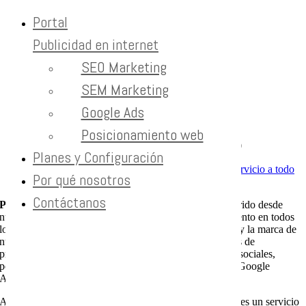
Portal
Publicidad en internet
Skip to content
SEO Marketing
Publicidad digital
SEM Marketing
Google Ads
Home
Publicidad digital
Posicionamiento web
Publicidad digital
eprojects
2023-11-20T01:40:32-06:00
Planes y Configuración
Por qué nosotros
Contáctanos
Publicidad digital
– En Cobalt Blue Web hemos adquirido desde
nuestra fundación en 1997, experiencia y alto conocimiento en todos
los temas importantes de Internet que afectan las ventas y la marca de
nuestros clientes, desde servidores, tecnología, lenguajes de
programación, comunicación, marketing, marcas, redes sociales,
posicionamiento en buscadores normal y pagado como Google
Adwords.
Al dominar cada tema podemos ofrecer a nuestros clientes un servicio