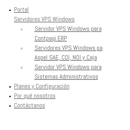
Portal
Servidores VPS Windows
Skip to content
Servidor VPS Windows para
Loading...
Contpaqi ERP
Servidores VPS Windows para
Aspel SAE, COI, NOI y Caja
Servidor VPS Windows para
Sistemas Administrativos
Planes y Configuración
Por qué nosotros
Contáctanos
Quiero Ayudar
eprojects
2023-12-10T16:39:04-06:00