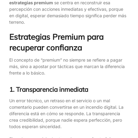
estrategias premium
se centra en reconstruir esa
percepción con acciones inmediatas y efectivas, porque
en digital, esperar demasiado tiempo significa perder más
terreno.
Estrategias Premium para
recuperar confianza
El concepto de “premium” no siempre se refiere a pagar
más, sino a apostar por tácticas que marcan la diferencia
frente a lo básico.
1. Transparencia inmediata
Un error técnico, un retraso en el servicio o un mal
comentario pueden convertirse en un incendio digital. La
diferencia está en cómo se responde. La transparencia
crea credibilidad, porque nadie espera perfección, pero
todos esperan sinceridad.