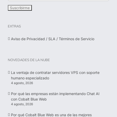
EXTRAS
Aviso de Privacidad / SLA / Términos de Servicio
NOVEDADES DE LA NUBE
La ventaja de contratar servidores VPS con soporte
humano especializado
4 agosto, 2026
Por qué las empresas están implementando Chat AI
con Cobalt Blue Web
4 agosto, 2026
Por qué Cobalt Blue Web es una de las mejores