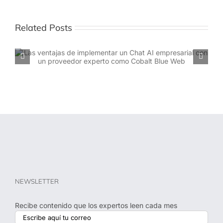
Related Posts
Cómo elegir chatbot IA que sí atienda clientes y no solo
responda
NEWSLETTER
Recibe contenido que los expertos leen cada mes