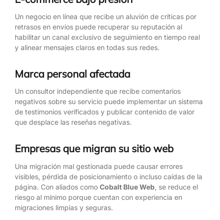
Un negocio en línea que recibe un aluvión de críticas por
retrasos en envíos puede recuperar su reputación al
habilitar un canal exclusivo de seguimiento en tiempo real
y alinear mensajes claros en todas sus redes.
Marca personal afectada
Un consultor independiente que recibe comentarios
negativos sobre su servicio puede implementar un sistema
de testimonios verificados y publicar contenido de valor
que desplace las reseñas negativas.
Empresas que migran su sitio web
Una migración mal gestionada puede causar errores
visibles, pérdida de posicionamiento o incluso caídas de la
página. Con aliados como
Cobalt Blue Web
, se reduce el
riesgo al mínimo porque cuentan con experiencia en
migraciones limpias y seguras.