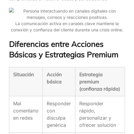
La comunicación activa en canales clave mantiene la
conexión y confianza del cliente durante una crisis online.
Diferencias entre Acciones
Básicas y Estrategias Premium
Situación
Acción
Estrategia
básica
premium
(confianza rápida)
Mal
Responder
Responder
comentario
con
rápido,
en redes
disculpa
personalizar y
genérica
ofrecer solución