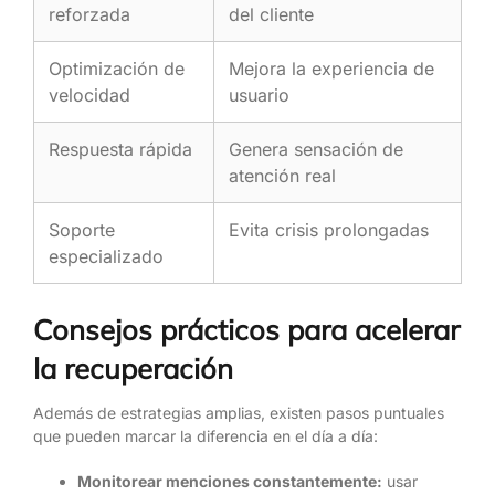
reforzada
del cliente
Optimización de
Mejora la experiencia de
velocidad
usuario
Respuesta rápida
Genera sensación de
atención real
Soporte
Evita crisis prolongadas
especializado
Consejos prácticos para acelerar
la recuperación
Además de estrategias amplias, existen pasos puntuales
que pueden marcar la diferencia en el día a día:
Monitorear menciones constantemente:
usar