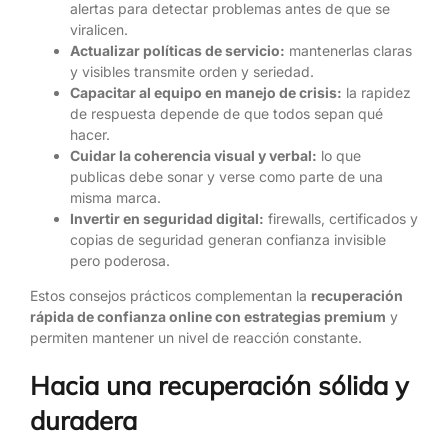
alertas para detectar problemas antes de que se
viralicen.
Actualizar políticas de servicio:
mantenerlas claras
y visibles transmite orden y seriedad.
Capacitar al equipo en manejo de crisis:
la rapidez
de respuesta depende de que todos sepan qué
hacer.
Cuidar la coherencia visual y verbal:
lo que
publicas debe sonar y verse como parte de una
misma marca.
Invertir en seguridad digital:
firewalls, certificados y
copias de seguridad generan confianza invisible
pero poderosa.
Estos consejos prácticos complementan la
recuperación
rápida de confianza online con estrategias premium
y
permiten mantener un nivel de reacción constante.
Hacia una recuperación sólida y
duradera