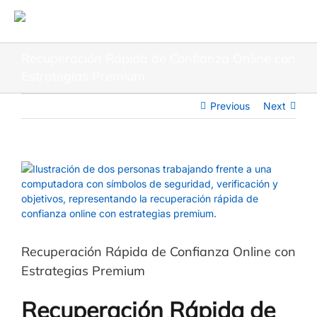
Recuperación Rápida de Confianza Online con
Estrategias Premium
Previous
Next
Recuperación Rápida de Confianza Online con
Estrategias Premium
Recuperación Rápida de