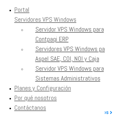
Portal
Servidores VPS Windows
Servidor VPS Windows para
Contpaqi ERP
Únete a nuestra comunidad
Servidores VPS Windows para
de líderes en internet.
Aspel SAE, COI, NOI y Caja
Servidor VPS Windows para
Desde 1997 hemos sido la base del éxito
Sistemas Administrativos
digital de marcas que hoy dominan su
Planes y Configuración
sector.
Por qué nosotros
Contáctanos
Sobre nosotros
Contáctanos