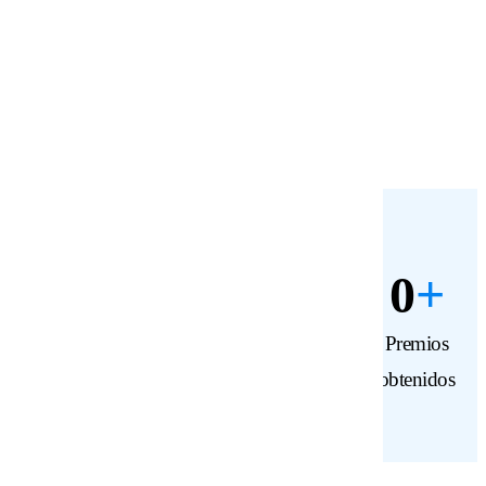
María González
Industria de alimentos
0
+
0
+
0
k
0
+
Clientes
Conexiones
Proyectos
Premios
felices
globales
creados
obtenidos