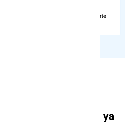
100%
Ha recuperado su información ante
ciberataques críticos.
Testimonios
Confía en quienes ya
nos probaron