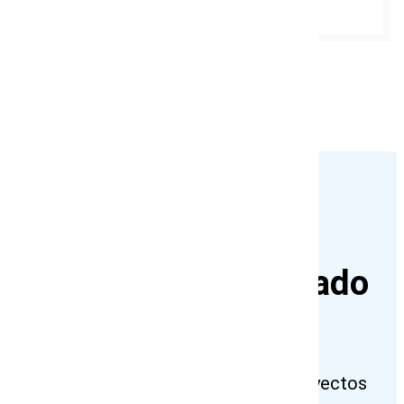
Más sobre nosotros
Nuestros clientes
Quienes han confiado
en nosotros
¡Hemos colaborado para crear proyectos