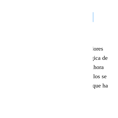
Lee todos los testimonios
“Migrar nuestro ERP a sus servidores
cloud fue la mejor decisión estratégica de
la empresa en los últimos años. Ahora
nos dedicamos a utilizar el ERP, ellos se
encargan del resto. ¡Una inversión que ha
valido cada centavo!”