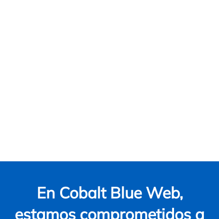
pueden llevar tu sistema
empresarial al siguiente
nivel.
¡Contáctanos para
una consulta
personalizada!
En Cobalt Blue Web,
estamos comprometidos a