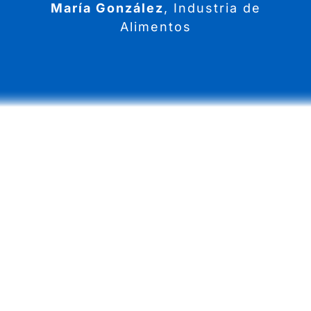
María González
,
Industria de
Alimentos
Potencia tu Sistema
Hoy
Descubre cómo nuestros
servidores cloud
dedicados y virtuales