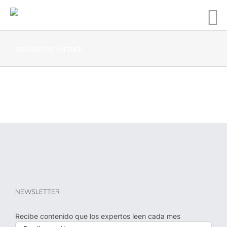
Skip
to
asistente virtual
content
NEWSLETTER
Recibe contenido que los expertos leen cada mes