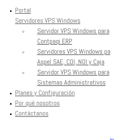
Portal
Servidores VPS Windows
Skip to content
Servidor VPS Windows para
atraer clientes con contenido
Contpaqi ERP
Servidores VPS Windows para
Home
Tag:
Aspel SAE, COI, NOI y Caja
atraer clientes con contenido
Servidor VPS Windows para
Sistemas Administrativos
Newsletter
Planes y Configuración
Recibe contenido que los expertos leen cada mes
Por qué nosotros
Contáctanos
EXTRAS
Aviso de Privacidad / SLA / Términos de Servicio