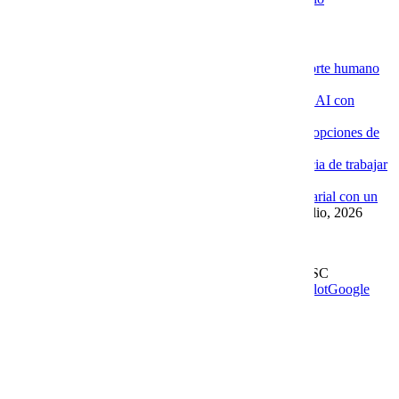
Novedades de la Nube
La ventaja de contratar servidores VPS con soporte humano
especializado
4 agosto, 2026
Por qué las empresas están implementando Chat AI con
Cobalt Blue Web
4 agosto, 2026
Por qué Cobalt Blue Web es una de las mejores opciones de
Google Workspace en México
4 agosto, 2026
Google Workspace con soporte local: la diferencia de trabajar
con Cobalt Blue Web
10 julio, 2026
Las ventajas de implementar un Chat AI empresarial con un
proveedor experto como Cobalt Blue Web
10 julio, 2026
Leer más en el blog
Derechos Reservados | 1997-
2026 | Cobalt Blue Web SC
Soporte
WhatsApp
Facebook
Instagram
YouTube
TrustPilot
Google
My Business
Page load link
Go to Top