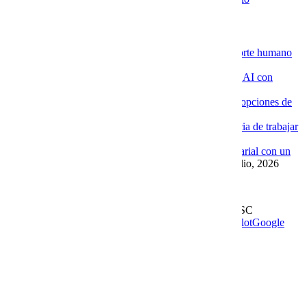
Novedades de la Nube
La ventaja de contratar servidores VPS con soporte humano
especializado
4 agosto, 2026
Por qué las empresas están implementando Chat AI con
Cobalt Blue Web
4 agosto, 2026
Por qué Cobalt Blue Web es una de las mejores opciones de
Google Workspace en México
4 agosto, 2026
Google Workspace con soporte local: la diferencia de trabajar
con Cobalt Blue Web
10 julio, 2026
Las ventajas de implementar un Chat AI empresarial con un
proveedor experto como Cobalt Blue Web
10 julio, 2026
Leer más en el blog
Derechos Reservados | 1997-
2026 | Cobalt Blue Web SC
Soporte
WhatsApp
Facebook
Instagram
YouTube
TrustPilot
Google
My Business
Page load link
Go to Top