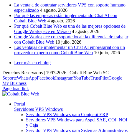
La ventaja de contratar servidores VPS con soporte humano
especializado
4 agosto, 2026
Por qué las empresas están implementando Chat AI con
Cobalt Blue Web
4 agosto, 2026
Por qué Cobalt Blue Web es una de las mejores opciones de
Google Workspace en México
4 agosto, 2026
Google Workspace con soporte local: la diferencia de trabajar
con Cobalt Blue Web
10 julio, 2026
Las ventajas de implementar un Chat AI empresarial con un
proveedor experto como Cobalt Blue Web
10 julio, 2026
Leer más en el blog
Derechos Reservados | 1997-
2026 | Cobalt Blue Web SC
Soporte
WhatsApp
Facebook
Instagram
YouTube
TrustPilot
Google
My Business
Page load link
Portal
Servidores VPS Windows
Servidor VPS Windows para Contpaqi ERP
Servidores VPS Windows para Aspel SAE, COI, NOI
y Caja
Servidor VPS Windows para Sistemas Administrativos