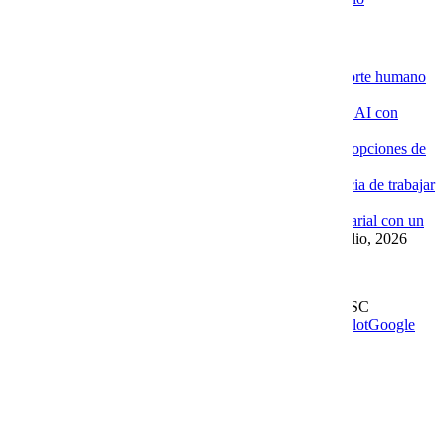
Novedades de la Nube
La ventaja de contratar servidores VPS con soporte humano
especializado
4 agosto, 2026
Por qué las empresas están implementando Chat AI con
Cobalt Blue Web
4 agosto, 2026
Por qué Cobalt Blue Web es una de las mejores opciones de
Google Workspace en México
4 agosto, 2026
Google Workspace con soporte local: la diferencia de trabajar
con Cobalt Blue Web
10 julio, 2026
Las ventajas de implementar un Chat AI empresarial con un
proveedor experto como Cobalt Blue Web
10 julio, 2026
Leer más en el blog
Derechos Reservados | 1997-
2026 | Cobalt Blue Web SC
Soporte
WhatsApp
Facebook
Instagram
YouTube
TrustPilot
Google
My Business
Page load link
Go to Top