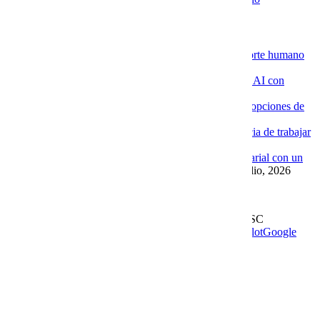
Novedades de la Nube
La ventaja de contratar servidores VPS con soporte humano
especializado
4 agosto, 2026
Por qué las empresas están implementando Chat AI con
Cobalt Blue Web
4 agosto, 2026
Por qué Cobalt Blue Web es una de las mejores opciones de
Google Workspace en México
4 agosto, 2026
Google Workspace con soporte local: la diferencia de trabajar
con Cobalt Blue Web
10 julio, 2026
Las ventajas de implementar un Chat AI empresarial con un
proveedor experto como Cobalt Blue Web
10 julio, 2026
Leer más en el blog
Derechos Reservados | 1997-
2026 | Cobalt Blue Web SC
Soporte
WhatsApp
Facebook
Instagram
YouTube
TrustPilot
Google
My Business
Page load link
Go to Top