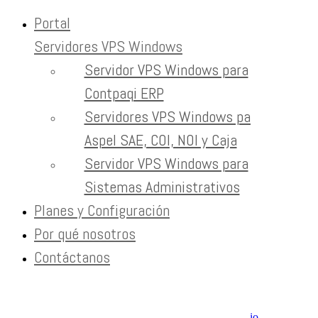
Portal
Servidores VPS Windows
Skip to content
Servidor VPS Windows para
reventa vps
Contpaqi ERP
Servidores VPS Windows para
Home
Tag:
Aspel SAE, COI, NOI y Caja
reventa vps
Servidor VPS Windows para
Sistemas Administrativos
Newsletter
Planes y Configuración
Recibe contenido que los expertos leen cada mes
Por qué nosotros
Contáctanos
EXTRAS
Aviso de Privacidad / SLA / Términos de Servicio