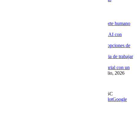
Novedades de la Nube
La ventaja de contratar servidores VPS con soporte humano
especializado
4 agosto, 2026
Por qué las empresas están implementando Chat AI con
Cobalt Blue Web
4 agosto, 2026
Por qué Cobalt Blue Web es una de las mejores opciones de
Google Workspace en México
4 agosto, 2026
Google Workspace con soporte local: la diferencia de trabajar
con Cobalt Blue Web
10 julio, 2026
Las ventajas de implementar un Chat AI empresarial con un
proveedor experto como Cobalt Blue Web
10 julio, 2026
Leer más en el blog
Derechos Reservados | 1997-
2026 | Cobalt Blue Web SC
Soporte
WhatsApp
Facebook
Instagram
YouTube
TrustPilot
Google
My Business
Page load link
Go to Top