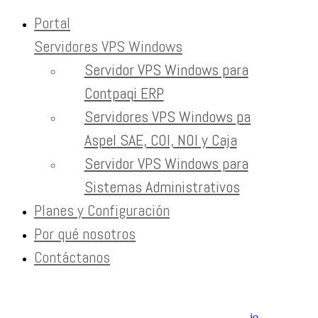
Portal
Servidores VPS Windows
Skip to content
Servidor VPS Windows para
servidor con respaldo
Contpaqi ERP
Servidores VPS Windows para
Home
Tag:
Aspel SAE, COI, NOI y Caja
servidor con respaldo
Servidor VPS Windows para
Sistemas Administrativos
Newsletter
Planes y Configuración
Recibe contenido que los expertos leen cada mes
Por qué nosotros
Contáctanos
EXTRAS
Aviso de Privacidad / SLA / Términos de Servicio