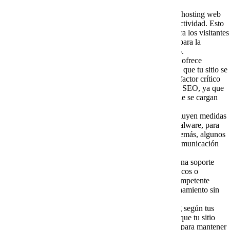
Disponibilidad y tiempo de actividad
: Un buen hosting web
proporciona una alta disponibilidad y tiempo de actividad. Esto
significa que tu sitio estará en línea y accesible para los visitantes
la mayor parte del tiempo, lo que es fundamental para la
experiencia del usuario y la credibilidad de tu sitio.
Velocidad y rendimiento
: Un hosting de calidad ofrece
servidores rápidos y optimizados, lo que garantiza que tu sitio se
cargue rápidamente. La velocidad de carga es un factor crítico
tanto para la satisfacción del usuario como para el SEO, ya que
los motores de búsqueda valoran los sitios web que se cargan
rápidamente.
Seguridad
: Muchos servicios de hosting web incluyen medidas
de seguridad, como cortafuegos y detección de malware, para
proteger tu sitio contra amenazas cibernéticas. Además, algunos
ofrecen certificados SSL gratuitos para cifrar la comunicación
entre tu sitio y los visitantes.
Soporte técnico
: Un buen hosting web proporciona soporte
técnico confiable. Cuando surgen problemas técnicos o
preguntas, tener acceso a un equipo de soporte competente
puede ser crucial para mantener tu sitio en funcionamiento sin
problemas.
Escalabilidad
: La capacidad de escalar tu hosting según tus
necesidades es una ventaja importante. A medida que tu sitio
crezca, podrás ampliar los recursos de tu servidor para mantener