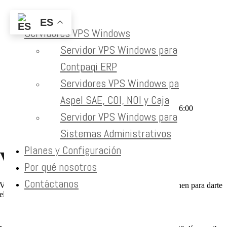
Portal
ES
Servidores VPS Windows
Skip to content
Servidor VPS Windows para
Vende más en 30 días
Contpaqi ERP
Servidores VPS Windows para
Home
Vende más en 30 días
Aspel SAE, COI, NOI y Caja
Vende más en 30 días
eprojects
2023-11-20T00:46:25-06:00
Servidor VPS Windows para
Sistemas Administrativos
Planes y Configuración
Vende más en 30 días
Por qué nosotros
Contáctanos
Vende más en 30 días . Sandler y
Cobalt Blue Web
se unen para darte
el mejor expertise de ventas, aplicado en tu negocio.