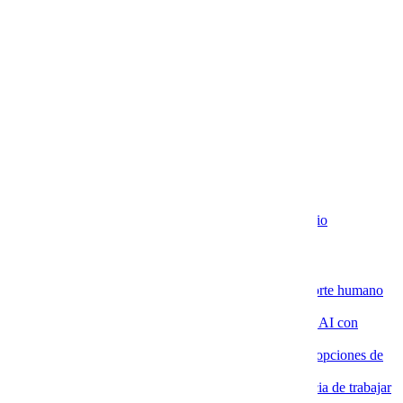
Newsletter
Recibe contenido que los expertos leen cada mes
EXTRAS
Aviso de Privacidad / SLA / Términos de Servicio
Novedades de la Nube
La ventaja de contratar servidores VPS con soporte humano
especializado
4 agosto, 2026
Por qué las empresas están implementando Chat AI con
Cobalt Blue Web
4 agosto, 2026
Por qué Cobalt Blue Web es una de las mejores opciones de
Google Workspace en México
4 agosto, 2026
Google Workspace con soporte local: la diferencia de trabajar