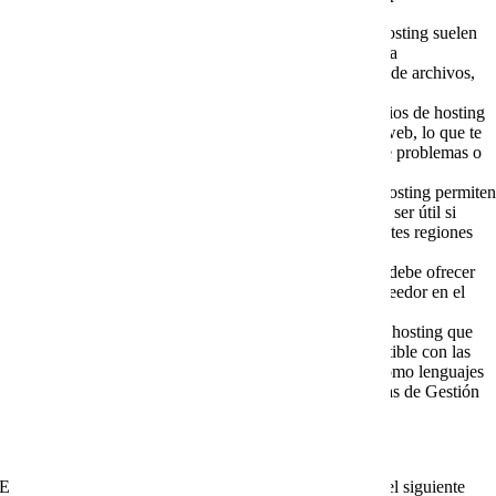
un rendimiento óptimo.
Facilidad de administración
: Los servicios de hosting suelen
ofrecer paneles de control intuitivos que facilitan la
administración de tu sitio web, incluida la gestión de archivos,
bases de datos y configuraciones.
Respaldo y copias de seguridad
: Muchos servicios de hosting
realizan copias de seguridad regulares de tu sitio web, lo que te
brinda una capa adicional de seguridad en caso de problemas o
pérdida de datos.
Ubicación de servidores
: Algunos servicios de hosting permite
elegir la ubicación de los servidores, lo que puede ser útil si
deseas dirigirte a audiencias específicas en diferentes regiones
geográficas.
Migración sencilla
: Un buen servicio de hosting debe ofrecer
una migración sencilla si decides cambiar de proveedor en el
futuro.
Recursos y compatibilidad
: Asegúrate de que el hosting que
elijas ofrezca los recursos necesarios y sea compatible con las
tecnologías que planeas utilizar en tu sitio web, como lenguajes
de programación, bases de datos, y CMS (Sistemas de Gestión
de Contenidos) como WordPress.
Exclusivo para Directores / Dueños de negocios, llenar el siguiente