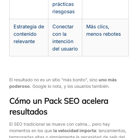
prácticas
riesgosas
Estrategia de
Conectar
Más clics,
contenido
con la
menos rebotes
relevante
intención
del usuario
El resultado no es un sitio “más bonito”, sino
uno más
poderoso
. Google lo nota, y los usuarios también.
Cómo un Pack SEO acelera
resultados
El SEO tradicional se mueve con calma… pero hay
momentos en los que
la velocidad importa
: lanzamientos,
temporadas altas o simplemente la necesidad de salir del