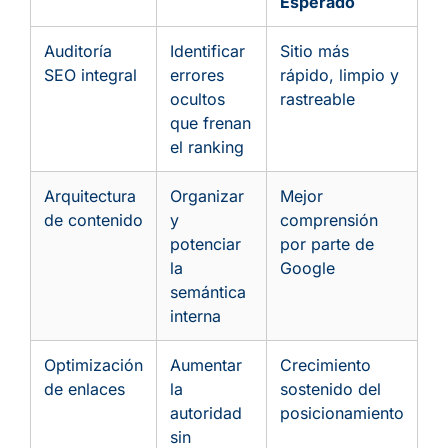
Esperado
Auditoría
Identificar
Sitio más
SEO integral
errores
rápido, limpio y
ocultos
rastreable
que frenan
el ranking
Arquitectura
Organizar
Mejor
de contenido
y
comprensión
potenciar
por parte de
la
Google
semántica
interna
Optimización
Aumentar
Crecimiento
de enlaces
la
sostenido del
autoridad
posicionamiento
sin