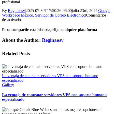
profesional.
By
Reginaosv
|
2025-07-30T17:50:26-06:00
julio 23rd, 2025
|
Google
Workspace México
,
Servidor de Correo Electronico
|
Comentarios
en
desactivados
¿Qué
servidor
Para compartir esta historia, elija cualquier plataforma
de
correo
Facebook
X
Reddit
LinkedIn
Tumblr
Pinterest
Vk
Email
About the Author:
Reginaosv
empresarial
conviene
para
Related Posts
mi
empresa
en
México?
La ventaja de contratar servidores VPS con soporte humano
especializado
Gallery
La ventaja de contratar servidores VPS con soporte humano
especializado