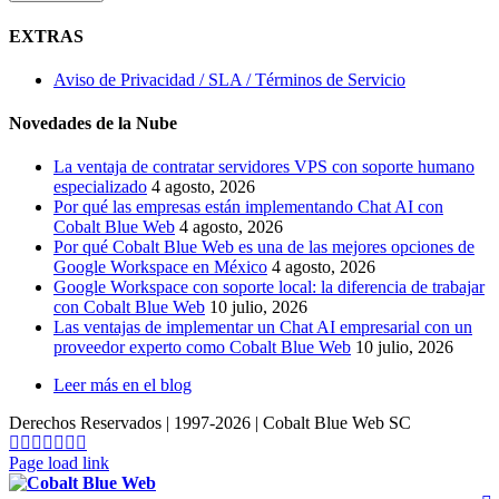
EXTRAS
Aviso de Privacidad / SLA / Términos de Servicio
Novedades de la Nube
La ventaja de contratar servidores VPS con soporte humano
especializado
4 agosto, 2026
Por qué las empresas están implementando Chat AI con
Cobalt Blue Web
4 agosto, 2026
Por qué Cobalt Blue Web es una de las mejores opciones de
Google Workspace en México
4 agosto, 2026
Google Workspace con soporte local: la diferencia de trabajar
con Cobalt Blue Web
10 julio, 2026
Las ventajas de implementar un Chat AI empresarial con un
proveedor experto como Cobalt Blue Web
10 julio, 2026
Leer más en el blog
Derechos Reservados | 1997-
2026 | Cobalt Blue Web SC
Soporte
WhatsApp
Facebook
Instagram
YouTube
TrustPilot
Google
My
Page load link
Business