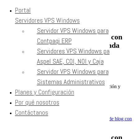
Portal
Servidores VPS Windows
Skip to content
Servidor VPS Windows para
Redacción de Artículos para Blog con
Contpaqi ERP
Investigación y Calidad Garantizada
Servidores VPS Windows para
Home
Aspel SAE, COI, NOI y Caja
crecimiento empresarial
Marketing Digital
Servidor VPS Windows para
SEO
Sistemas Administrativos
Tecnología
Redacción de Artículos para Blog con Investigación y
Planes y Configuración
Calidad Garantizada
Por qué nosotros
Previous
Next
Contáctanos
View Larger Image
Redacción de Artículos para Blog con