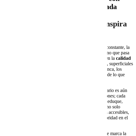
Investigación y Calidad Garantizada
El poder de un contenido que inspira
confianza
En un mundo digital donde todos publican de manera constante, la
verdadera diferencia entre un blog que atrae visitas y uno que pasa
desapercibido no está en la cantidad de artículos, sino en la
calidad
del contenido
. La red está saturada de textos repetidos, superficiales
y poco útiles, y los usuarios lo saben. Hoy, más que nunca, los
lectores valoran la
precisión
, la
claridad
y la
utilidad
de lo que
consumen.
Para una empresa de servicios tecnológicos, este escenario es aún
más exigente. No basta con llenar el blog de publicaciones; cada
artículo debe convertirse en una
pieza estratégica
que eduque,
informe y, al mismo tiempo, convenza. Un buen texto no solo
explica, sino que traduce conceptos complejos en ideas accesibles,
conecta con las necesidades del cliente y transmite autoridad en el
sector.
En este sentido, la
investigación previa
es el factor que marca la