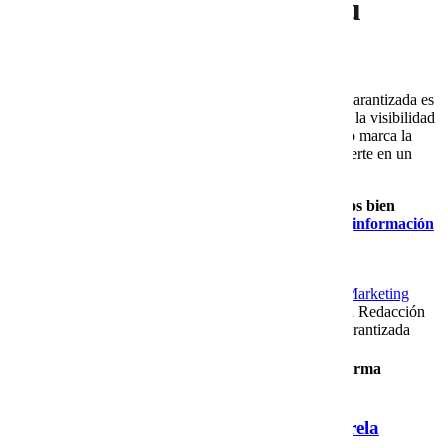
Convierte la calidad en tu
mejor estrategia
La redacción de artículos con investigación y calidad garantizada es
más que un servicio: es una inversión en la reputación, la visibilidad
y la confianza de tu empresa. Publicar contenido sólido marca la
diferencia entre un blog irrelevante y uno que se convierte en un
pilar de tu estrategia digital.
Transforma tu estrategia de contenidos con artículos bien
investigados y de calidad garantizada.
Solicita más información
aquí
y comienza a posicionar con confianza.
By
Erika Paola Torres Varela
|
2025-09-30T11:04:08-
06:00
septiembre 30th, 2025
|
crecimiento empresarial
,
Marketing
Digital
,
SEO
,
Tecnología
|
Comentarios desactivados
en Redacción
de Artículos para Blog con Investigación y Calidad Garantizada
Para compartir esta historia, elija cualquier plataforma
Facebook
X
Reddit
LinkedIn
Tumblr
Pinterest
Vk
Email
About the Author:
Erika Paola Torres Varela