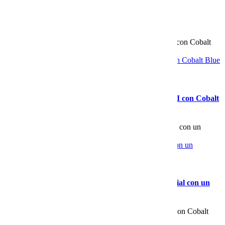
Related Posts
Por qué las empresas están implementando Chat AI con Cobalt Blue
Web
Gallery
Por qué las empresas están implementando Chat AI con Cobalt
Blue Web
Las ventajas de implementar un Chat AI empresarial con un
proveedor experto como Cobalt Blue Web
Gallery
Las ventajas de implementar un Chat AI empresarial con un
proveedor experto como Cobalt Blue Web