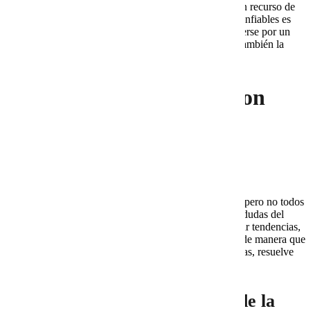
diferencia. Es lo que convierte un artículo común en un recurso de
valor real. Publicar sin datos, ejemplos o referencias confiables es
como construir un edificio sin cimientos: puede sostenerse por un
tiempo, pero tarde o temprano se derrumba, dañando también la
credibilidad de la empresa que lo publicó.
¿Qué significa redactar con
investigación?
Más allá de juntar palabras
Cualquiera puede escribir un texto con palabras clave, pero no todos
pueden crear un artículo que responda realmente a las dudas del
lector. La
redacción con investigación
implica analizar tendencias,
revisar fuentes confiables y estructurar la información de manera que
aporte valor. Un artículo investigado responde preguntas, resuelve
problemas y demuestra autoridad en el tema.
Fuentes confiables como base de la