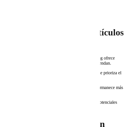
La investigación es el cimiento de un contenido
confiable
Beneficios de publicar artículos
bien investigados
Generan autoridad en el sector.
Cuando tu blog ofrece
información confiable, otros lo citan y lo recomiendan.
Mejoran el posicionamiento en Google.
Google prioriza el
contenido útil y bien documentado.
Aumentan la confianza del lector.
La gente permanece más
tiempo en artículos que les aportan valor real.
Sirven como recurso educativo.
Los clientes potenciales
aprenden y regresan a tu blog como referencia.
Errores de los artículos sin