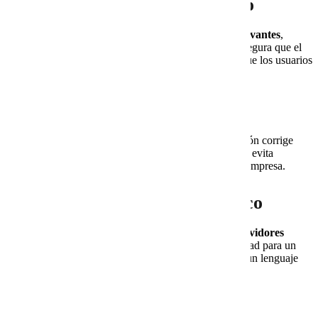
Proceso de investigación previo
Todo empieza con un mapa: identificar
keywords relevantes
,
tendencias de búsqueda y fuentes fiables. Este paso asegura que el
contenido tenga una base sólida y que responda a lo que los usuarios
buscan activamente.
Revisión y edición profesional
Un artículo de calidad pasa por varias manos. La edición corrige
errores, pule el estilo y asegura que el texto fluya. Esto evita
publicaciones descuidadas que dañen la imagen de la empresa.
Adaptación al sector tecnológico
Escribir sobre
VPS Cloud
,
hosting compartido
o
servidores
dedicados
exige precisión técnica, pero también claridad para un
público diverso. El reto está en traducir lo complejo a un lenguaje
comprensible, sin perder rigor.