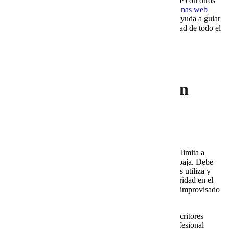
Además, un artículo investigado puede complementarse con otros
recursos del blog, como los dedicados a
VPS para páginas web
robustas
o
VPS para bases de datos
. Este interlinking ayuda a guiar
al lector en su proceso de decisión y mejora la visibilidad de todo el
sitio.
¿Cómo elegir un servicio
confiable de redacción con
investigación?
Al momento de contratar, fíjate en estos aspectos:
Transparencia en el proceso.
Un servicio serio no se limita a
prometer buenos resultados, sino que explica cómo trabaja. Debe
detallar qué pasos sigue en la investigación, qué fuentes utiliza y
cómo garantiza la veracidad de la información. Esa claridad en el
método es lo que marca la diferencia entre un redactor improvisado
y un profesional.
Experiencia en el sector tecnológico.
No todos los escritores
dominan temas técnicos, y eso se nota. Cuando un profesional