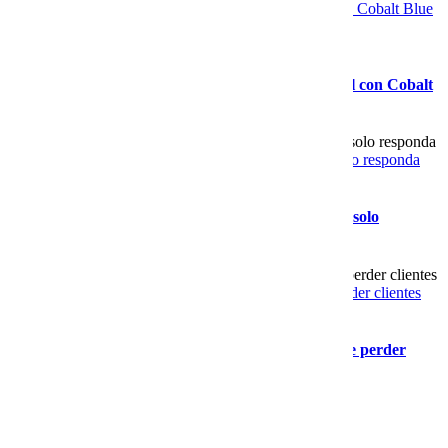
Por qué las empresas migran su correo empresarial con Cobalt Blue
Web
Gallery
Por qué las empresas migran su correo empresarial con Cobalt
Blue Web
Cómo elegir chatbot IA que sí atienda clientes y no solo responda
Gallery
Cómo elegir chatbot IA que sí atienda clientes y no solo
responda
Cuándo cambiar tu hospedaje empresarial antes de perder clientes
Gallery
Cuándo cambiar tu hospedaje empresarial antes de perder
clientes
Newsletter