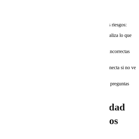
investigación
Un blog que se llena de textos “de relleno” corre varios riesgos:
Contenido duplicado o repetitivo.
Google penaliza lo que
ya existe en cientos de sitios.
Datos desactualizados.
Publicar cifras viejas o incorrectas
resta credibilidad.
Falta de ejemplos concretos.
El lector se desconecta si no ve
aplicaciones prácticas.
Artículos irrelevantes.
Cuando no responden a preguntas
reales, terminan en el olvido.
Cómo se garantiza la calidad
en la redacción de artículos