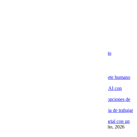
Recibe contenido que los expertos leen cada mes
EXTRAS
Aviso de Privacidad / SLA / Términos de Servicio
Novedades de la Nube
La ventaja de contratar servidores VPS con soporte humano
especializado
4 agosto, 2026
Por qué las empresas están implementando Chat AI con
Cobalt Blue Web
4 agosto, 2026
Por qué Cobalt Blue Web es una de las mejores opciones de
Google Workspace en México
4 agosto, 2026
Google Workspace con soporte local: la diferencia de trabajar
con Cobalt Blue Web
10 julio, 2026
Las ventajas de implementar un Chat AI empresarial con un
proveedor experto como Cobalt Blue Web
10 julio, 2026