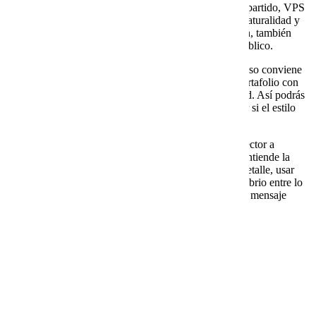
conoce de primera mano conceptos como hosting compartido, VPS
Cloud o servidores dedicados, puede explicarlos con naturalidad y
sin errores. Esa experiencia no solo agiliza la redacción, también
asegura que el contenido tenga autoridad frente a tu público.
Garantías reales.
Las promesas vacías abundan, por eso conviene
revisar ejemplos concretos y resultados previos. Un portafolio con
publicaciones verificables es la mejor prueba de calidad. Así podrás
ver cómo trabaja el escritor en contextos reales y medir si el estilo
encaja con lo que tu empresa necesita.
Adaptación de tono.
El contenido no debe forzar al lector a
adaptarse, sino ajustarse a la forma en que tu público entiende la
información. Un buen escritor sabe variar el nivel de detalle, usar
analogías cuando el tema lo exige y mantener un equilibrio entre lo
técnico y lo accesible. Esa flexibilidad garantiza que el mensaje
llegue a quien debe llegar.
Visualizaciones simples hacen más fácil entender
lo complejo