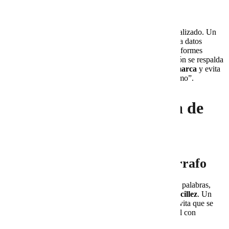
credibilidad
El internet está lleno de contenido duplicado o desactualizado. Un
escritor profesional con enfoque en investigación utiliza datos
actualizados de fuentes reconocidas, como
Statista
o informes
especializados del sector. De este modo, cada afirmación se respalda
con evidencia, lo que fortalece la
credibilidad de tu marca
y evita
que el lector perciba tu blog como “otro más de lo mismo”.
La calidad como garantía de
impacto
Claridad y utilidad en cada párrafo
La calidad de un artículo no se mide por la cantidad de palabras,
sino por la capacidad de
explicar lo complejo con sencillez
. Un
texto claro actúa como un mapa que orienta al lector, evita que se
pierda en tecnicismos y lo conduce hacia la idea central con
seguridad.