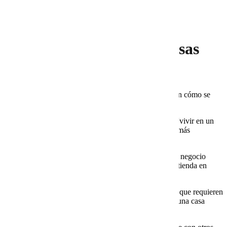
Claridad y originalidad marcan la diferencia en
un artículo de blog
Casos prácticos en empresas
tecnológicas
Un ejemplo claro de la importancia de la calidad está en cómo se
explican los servicios de infraestructura:
Hosting compartido:
se puede describir como “vivir en un
edificio con varios departamentos”, lo que hace más
comprensible la idea de compartir recursos.
VPS Cloud:
ideal para mostrar cómo escalar un negocio
digital, con ejemplos de tráfico creciente en una tienda en
línea.
Servidores dedicados:
perfectos para empresas que requieren
control y estabilidad total, comparables a tener “una casa
propia”.