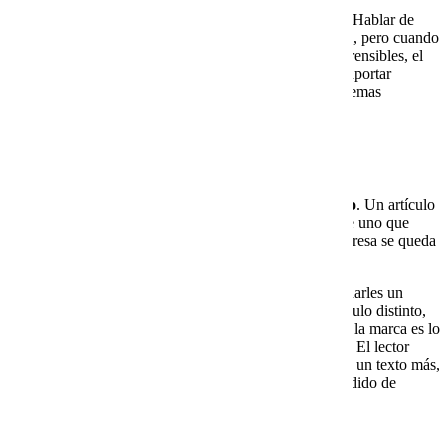
En el sector tecnológico, esta claridad es fundamental. Hablar de
VPS Cloud
o
servidores dedicados
puede ser un reto, pero cuando
se recurre a ejemplos prácticos y comparaciones comprensibles, el
lector logra visualizar el concepto. Cada párrafo debe aportar
información útil y mantener la atención, convirtiendo temas
especializados en conocimiento aplicable y cercano.
Originalidad y estilo propio
La otra clave de la calidad está en la
voz del contenido
. Un artículo
que suena genérico se olvida con rapidez, mientras que uno que
proyecta estilo y coherencia con la identidad de la empresa se queda
en la memoria del lector.
La originalidad no consiste en inventar datos, sino en darles un
tratamiento único. Presentar la información con un ángulo distinto,
con ejemplos que conecten y con un tono que refleje a la marca es lo
que transforma un artículo en un recurso diferenciador. El lector
reconoce esa autenticidad y entiende que no se trata de un texto más,
sino de un contenido pensado para él, con el valor añadido de
transmitir confianza.