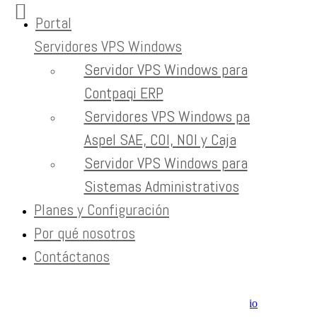
Portal
Servidores VPS Windows
Servidor VPS Windows para
agencia de publicidad web
Contpaqi ERP
Home
Servidores VPS Windows para
Tag:
agencia de publicidad web
Aspel SAE, COI, NOI y Caja
Servidor VPS Windows para
Newsletter
Sistemas Administrativos
Planes y Configuración
Recibe contenido que los expertos leen cada mes
Por qué nosotros
Contáctanos
EXTRAS
Aviso de Privacidad / SLA / Términos de Servicio