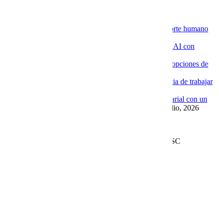
Novedades de la Nube
La ventaja de contratar servidores VPS con soporte humano
especializado
4 agosto, 2026
Por qué las empresas están implementando Chat AI con
Cobalt Blue Web
4 agosto, 2026
Por qué Cobalt Blue Web es una de las mejores opciones de
Google Workspace en México
4 agosto, 2026
Google Workspace con soporte local: la diferencia de trabajar
con Cobalt Blue Web
10 julio, 2026
Las ventajas de implementar un Chat AI empresarial con un
proveedor experto como Cobalt Blue Web
10 julio, 2026
Leer más en el blog
Derechos Reservados | 1997-
2026 | Cobalt Blue Web SC
Page load link