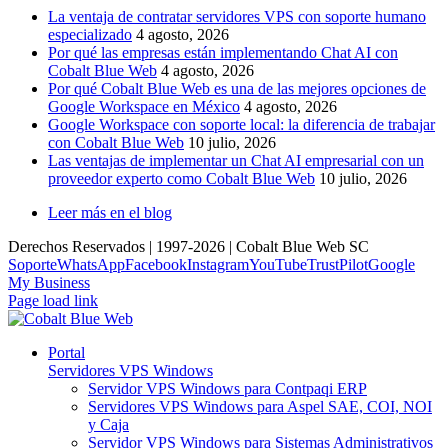
La ventaja de contratar servidores VPS con soporte humano
especializado
4 agosto, 2026
Por qué las empresas están implementando Chat AI con
Cobalt Blue Web
4 agosto, 2026
Por qué Cobalt Blue Web es una de las mejores opciones de
Google Workspace en México
4 agosto, 2026
Google Workspace con soporte local: la diferencia de trabajar
con Cobalt Blue Web
10 julio, 2026
Las ventajas de implementar un Chat AI empresarial con un
proveedor experto como Cobalt Blue Web
10 julio, 2026
Leer más en el blog
Derechos Reservados | 1997-
2026 | Cobalt Blue Web SC
Soporte
WhatsApp
Facebook
Instagram
YouTube
TrustPilot
Google
My Business
Page load link
Portal
Servidores VPS Windows
Servidor VPS Windows para Contpaqi ERP
Servidores VPS Windows para Aspel SAE, COI, NOI
y Caja
Servidor VPS Windows para Sistemas Administrativos