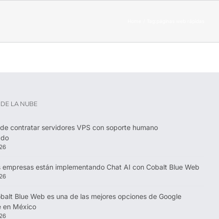
Home
Tag:
páginas web rápidas
DE LA NUBE
 de contratar servidores VPS con soporte humano
ado
26
s empresas están implementando Chat AI con Cobalt Blue Web
26
balt Blue Web es una de las mejores opciones de Google
 en México
26