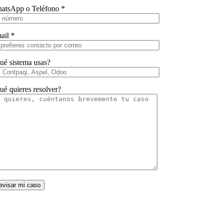
atsApp o Teléfono *
ail *
ué sistema usas?
ué quieres resolver?